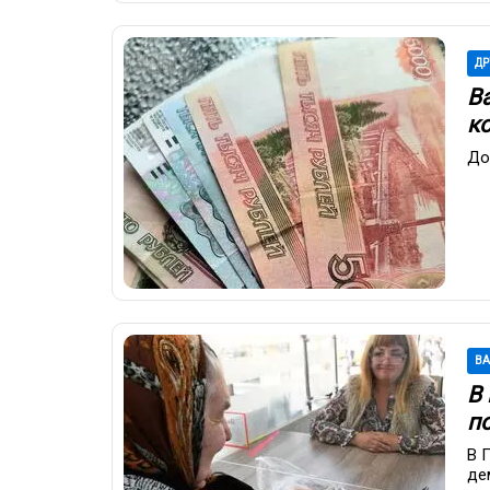
ДР
В
к
До
В
В
п
В 
де