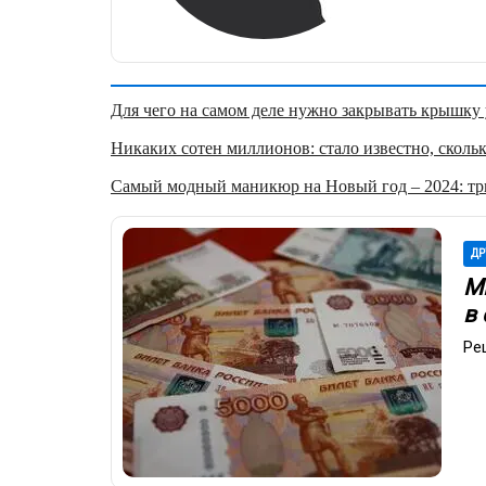
Для чего на самом деле нужно закрывать крышку у
Никаких сотен миллионов: стало известно, скольк
Самый модный маникюр на Новый год – 2024: три
ДР
М
в 
Ре