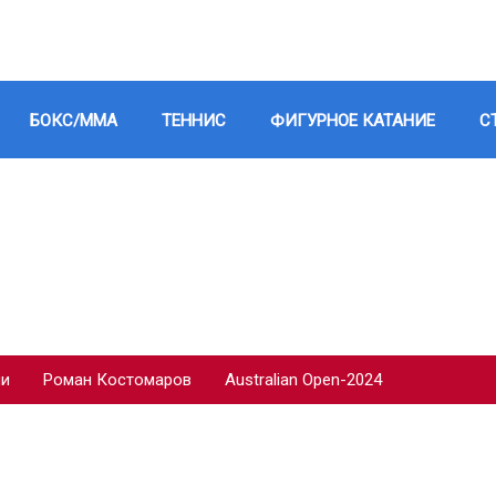
БОКС/ММА
ТЕННИС
ФИГУРНОЕ КАТАНИЕ
С
ии
Роман Костомаров
Australian Open-2024