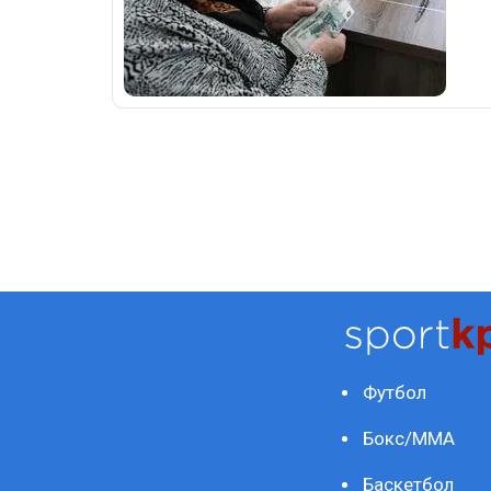
Футбол
Бокс/ММА
Баскетбол