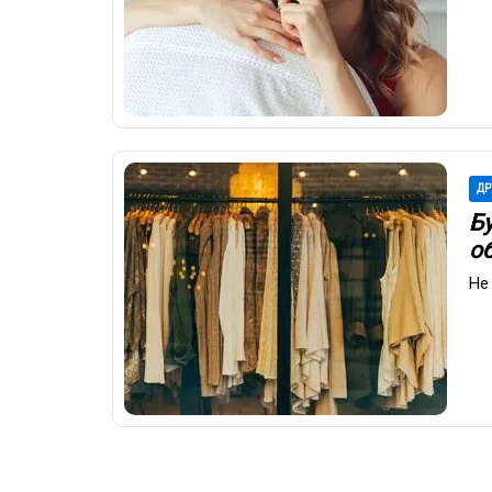
ДР
Бу
о
Не