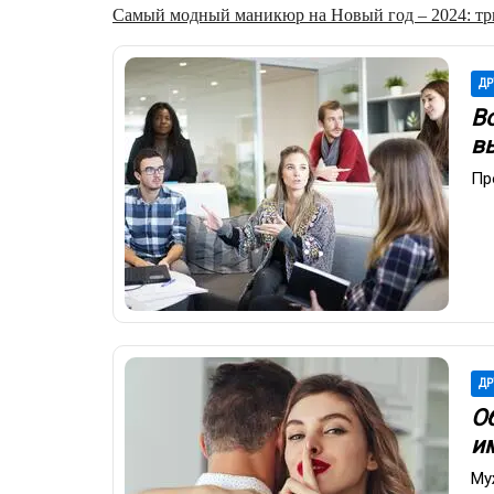
Самый модный маникюр на Новый год – 2024: три
ДР
Во
в
Пр
ДР
О
и
Му