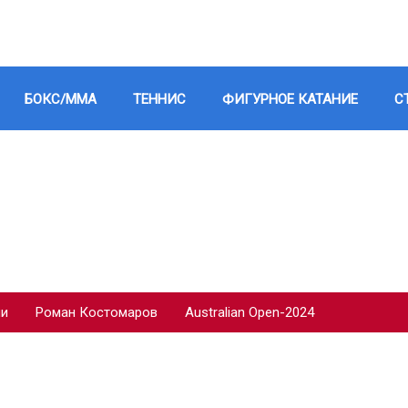
БОКС/ММА
ТЕННИС
ФИГУРНОЕ КАТАНИЕ
С
ии
Роман Костомаров
Australian Open-2024