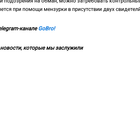
кли подозрения на обман, можно затребовать контрольны
ется при помощи мензурки в присутствии двух свидетелй
elegram-канале
GoBro!
новости, которые мы заслужили