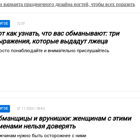
 варианта праздничного дизайна ногтей, чтобы всех поразить
УГОЕ
12:07
т как узнать, что вас обманывают: три
ыражения, которые выдадут лжеца
осто понаблюдайте и внимательно прислушайтесь
УГОЕ
07.11.2023 / 18:40
бманщицы и врунишки: женщинам с этими
менами нельзя доверять
жчинам нужно быть осторожнее с ними