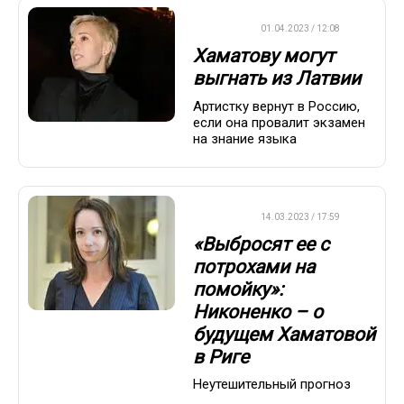
ДРУГОЕ
01.04.2023 / 12:08
Хаматову могут
выгнать из Латвии
Артистку вернут в Россию,
если она провалит экзамен
на знание языка
ДРУГОЕ
14.03.2023 / 17:59
«Выбросят ее с
потрохами на
помойку»:
Никоненко – о
будущем Хаматовой
в Риге
Неутешительный прогноз