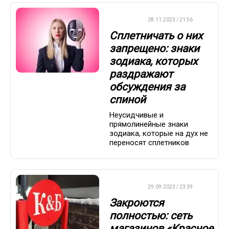
ВАЖНО
28.11.2023 / 21:56
Сплетничать о них
запрещено: знаки
зодиака, которых
раздражают
обсуждения за
спиной
Неусидчивые и
прямолинейные знаки
зодиака, которые на дух не
переносят сплетников
ДРУГОЕ
29.09.2023 / 23:39
Закроются
полностью: сеть
магазинов «Красное