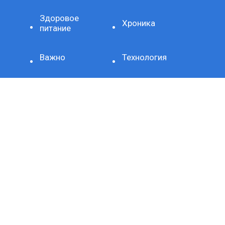
Здоровое
Хроника
питание
Важно
Технология
СЕТЕВОЕ ИЗДАНИЕ SPORTKP (СПОРТКП)
ЗАРЕГИСТРИРОВАНО ФЕДЕРАЛЬНОЙ СЛУЖБОЙ ПО
НАДЗОРУ В СФЕРЕ СВЯЗИ, ИНФОРМАЦИОННЫХ
ТЕХНОЛОГИЙ И МАССОВЫХ КОММУНИКАЦИЙ,
РЕГИСТРАЦИОННЫЙ НОМЕР И ДАТА ПРИНЯТИЯ РЕШЕНИЯ
О РЕГИСТРАЦИИ: СЕРИЯ ЭЛ № ФС77-80507 ОТ 15 МАРТА
2021 Г.
ДОМЕННОЕ ИМЯ САЙТА: SPORTKP.RU
ГЛАВНЫЙ РЕДАКТОР: МЫСИН Н.Н.
АДРЕС ЭЛЕКТРОННОЙ ПОЧТЫ РЕДАКЦИИ:
ALL@SPORTKP.RU