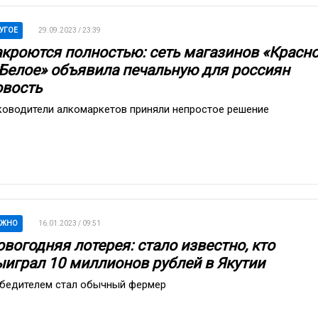
УГОЕ
29.09.2023 / 23:39
акроются полностью: сеть магазинов «Красн
 Белое» объявила печальную для россиян
овость
ководители алкомаркетов приняли непростое решение
АЖНО
16.01.2023 / 09:51
вогодняя лотерея: стало известно, кто
ыиграл 10 миллионов рублей в Якутии
бедителем стал обычный фермер