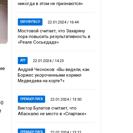
никогда в этом не признаются»
22.01.2024 / 16:44
ЕВРОФУТБОЛ
Мостовой считает, что Захаряну
пора повысить результативность в
«Реале Сосьедаде»
22.01.2024 / 14:23
ATP
ие
Андрей Чесноков: «Вы видели, как
Боржес укороченными кормил
Медведева на корте?»
22.01.2024 / 13:50
ПРЕМЬЕР-ЛИГА
00
Виктор Булатов считает, что
т
Абаскалю не место в «Спартаке»
22.01.2024 / 13:12
ПРЕМЬЕР-ЛИГА