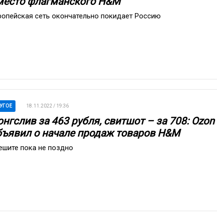
место флагманского H&M
ропейская сеть окончательно покидает Россию
УГОЕ
18.11.2022 / 19:36
нгслив за 463 рубля, свитшот – за 708: Ozon
бъявил о начале продаж товаров H&M
ешите пока не поздно