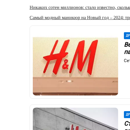
Никаких сотен миллионов: стало известно, скольк
Самый модный маникюр на Новый год – 2024: три
ДР
В
п
Се
ДР
С