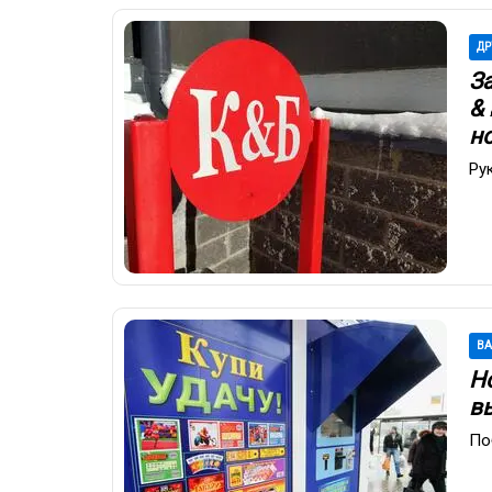
ДР
З
&
н
Ру
В
Но
в
По