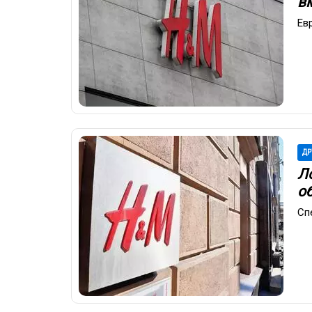
в
Ев
ДР
Ло
о
Сп