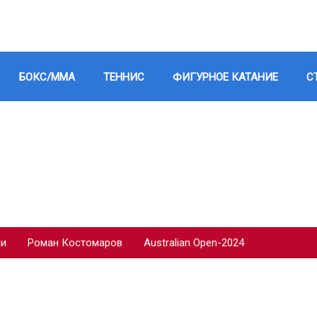
БОКС/ММА
ТЕННИС
ФИГУРНОЕ КАТАНИЕ
С
ии
Роман Костомаров
Australian Open-2024