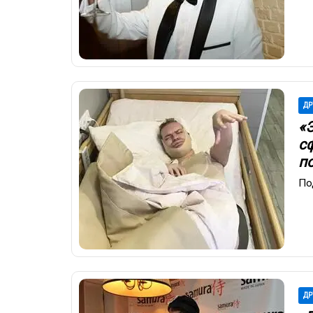
ДР
«Э
с
п
По
ДР