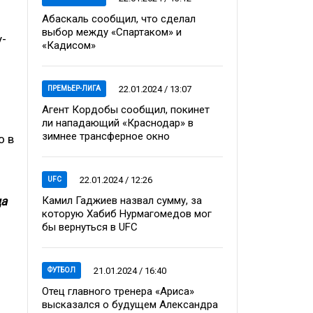
Абаскаль сообщил, что сделал
выбор между «Спартаком» и
у-
«Кадисом»
22.01.2024 / 13:07
ПРЕМЬЕР-ЛИГА
Агент Кордобы сообщил, покинет
ли нападающий «Краснодар» в
зимнее трансферное окно
о в
22.01.2024 / 12:26
UFC
Камил Гаджиев назвал сумму, за
да
которую Хабиб Нурмагомедов мог
бы вернуться в UFC
21.01.2024 / 16:40
ФУТБОЛ
Отец главного тренера «Ариса»
высказался о будущем Александра