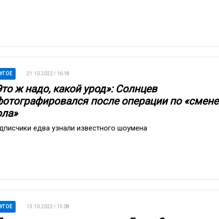
УГОЕ
21.10.2022 / 16:18
то ж надо, какой урод»: Солнцев
фотографировался после операции по «смене
ола»
дписчики едва узнали известного шоумена
УГОЕ
13.10.2022 / 15:08