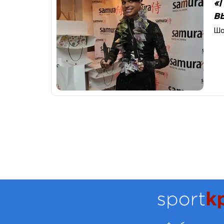
«
в
Шо