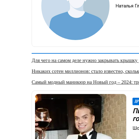
Наталья Г
Для чего на самом деле нужно закрывать крышку у
Никаких сотен миллионов: стало известно, скольк
Самый модный маникюр на Новый год – 2024: три
ДР
П
г
Шо