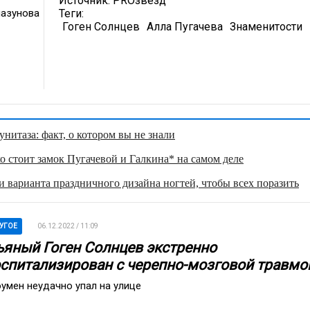
Источник:
PROзвезд
лазунова
Теги:
Гоген Солнцев
Алла Пугачева
Знаменитости
нитаза: факт, о котором вы не знали
о стоит замок Пугачевой и Галкина* на самом деле
 варианта праздничного дизайна ногтей, чтобы всех поразить
УГОЕ
06.12.2022 / 11:09
ьяный Гоген Солнцев экстренно
оспитализирован с черепно-мозговой травмо
умен неудачно упал на улице