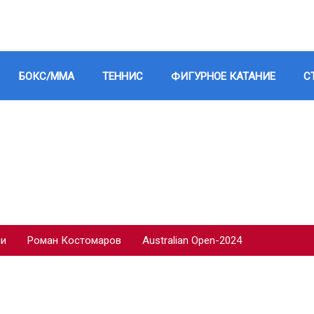
БОКС/ММА
ТЕННИС
ФИГУРНОЕ КАТАНИЕ
С
ии
Роман Костомаров
Australian Open-2024