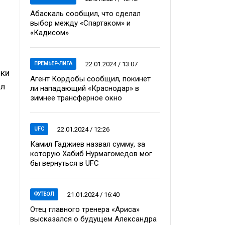
Абаскаль сообщил, что сделал
выбор между «Спартаком» и
«Кадисом»
22.01.2024 / 13:07
ПРЕМЬЕР-ЛИГА
шки
Агент Кордобы сообщил, покинет
ил
ли нападающий «Краснодар» в
зимнее трансферное окно
22.01.2024 / 12:26
UFC
Камил Гаджиев назвал сумму, за
которую Хабиб Нурмагомедов мог
бы вернуться в UFC
21.01.2024 / 16:40
ФУТБОЛ
Отец главного тренера «Ариса»
высказался о будущем Александра