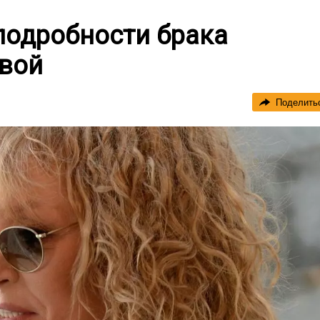
подробности брака
евой
Поделить