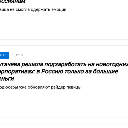
оссиянам
вица не смогла сдержать эмоций
УГОЕ
12:05
угачева решила подзаработать на новогодни
орпоративах: в Россию только за большие
еньги
одюсеры уже обновляют рейдер певицы