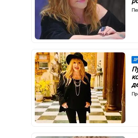
р
Пе
ДР
П
к
д
Пр