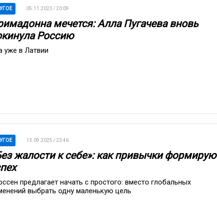
УГОЕ
05.11.2023 / 20:09
римадонна мечется: Алла Пугачева вновь
окинула Россию
а уже в Латвии
УГОЕ
13.09.2025 / 23:46
Без жалости к себе»: как привычки формирую
спех
рссен предлагает начать с простого: вместо глобальных
менений выбрать одну маленькую цель