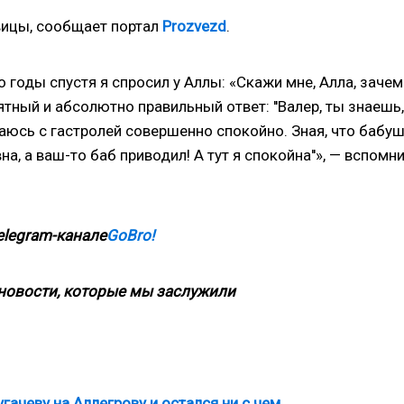
вицы, сообщает портал
Prozvezd
.
о годы спустя я спросил у Аллы: «Скажи мне, Алла, зачем
ятный и абсолютно правильный ответ: ''Валер, ты знаешь,
аюсь с гастролей совершенно спокойно. Зная, что бабу
а, а ваш-то баб приводил! А тут я спокойна''», — вспомн
elegram-канале
GoBro!
новости, которые мы заслужили
гачеву на Аллегрову и остался ни с чем