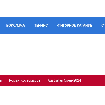
БОКС/ММА
ТЕННИС
ФИГУРНОЕ КАТАНИЕ
С
ии
Роман Костомаров
Australian Open-2024