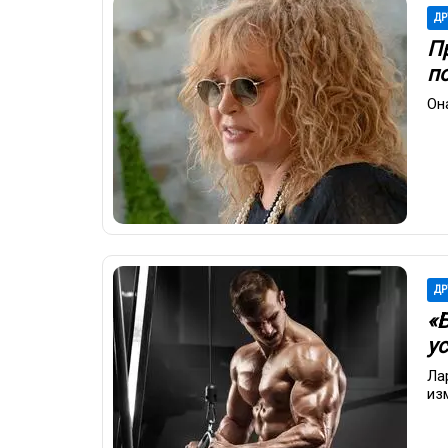
ДР
П
п
Он
ДР
«
у
Ла
из