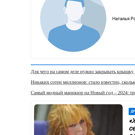
Наталья Р
Для чего на самом деле нужно закрывать крышку у
Никаких сотен миллионов: стало известно, скольк
Самый модный маникюр на Новый год – 2024: три
ДР
«Ж
с