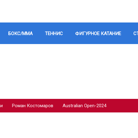
БОКС/ММА
ТЕННИС
ФИГУРНОЕ КАТАНИЕ
С
ии
Роман Костомаров
Australian Open-2024