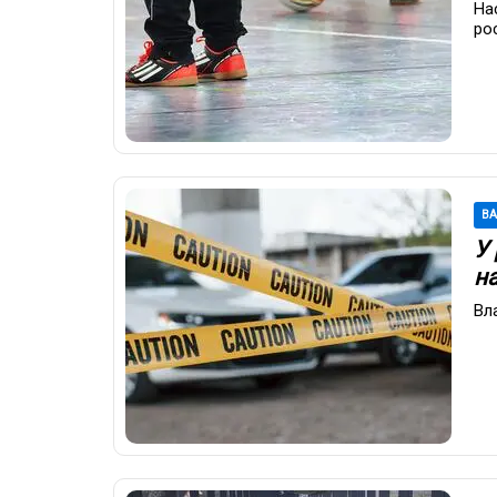
На
ро
В
У
н
Вл