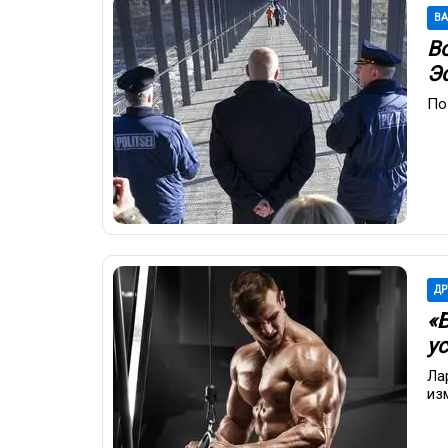
В
В
Э
По
ДР
«
у
Ла
из