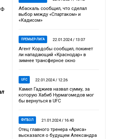
Абаскаль сообщил, что сделал
РФ
выбор между «Спартаком» и
«Кадисом»
22.01.2024 / 13:07
ПРЕМЬЕР-ЛИГА
Агент Кордобы сообщил, покинет
ли нападающий «Краснодар» в
зимнее трансферное окно
22.01.2024 / 12:26
UFC
Камил Гаджиев назвал сумму, за
ал
которую Хабиб Нурмагомедов мог
бы вернуться в UFC
21.01.2024 / 16:40
ФУТБОЛ
Отец главного тренера «Ариса»
высказался о будущем Александра