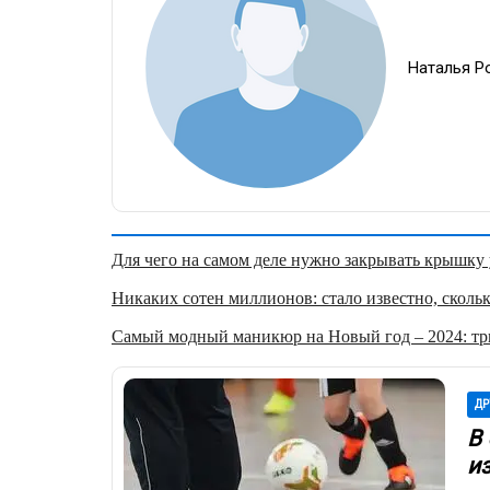
Наталья Р
Для чего на самом деле нужно закрывать крышку у
Никаких сотен миллионов: стало известно, скольк
Самый модный маникюр на Новый год – 2024: три
ДР
В
из