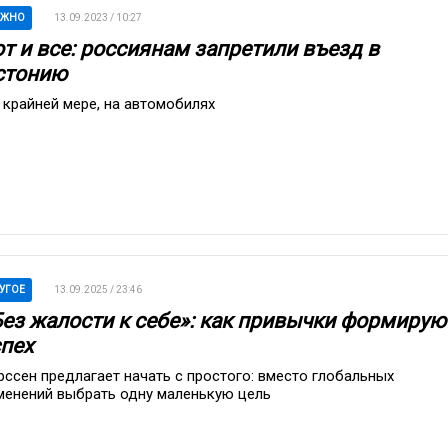
АЖНО
13.09.2023 / 10:27
от и все: россиянам запретили въезд в
стонию
 крайней мере, на автомобилях
УГОЕ
13.09.2025 / 23:46
Без жалости к себе»: как привычки формирую
спех
рссен предлагает начать с простого: вместо глобальных
менений выбрать одну маленькую цель