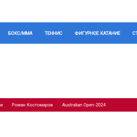
БОКС/ММА
ТЕННИС
ФИГУРНОЕ КАТАНИЕ
С
ии
Роман Костомаров
Australian Open-2024