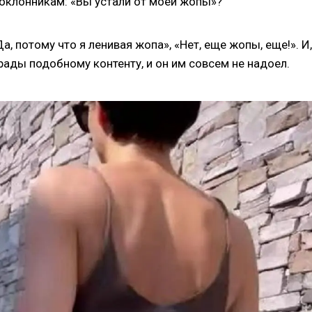
поклонникам: «Вы устали от моей жопы»?
, потому что я ленивая жопа», «Нет, еще жопы, еще!». И,
рады подобному контенту, и он им совсем не надоел.