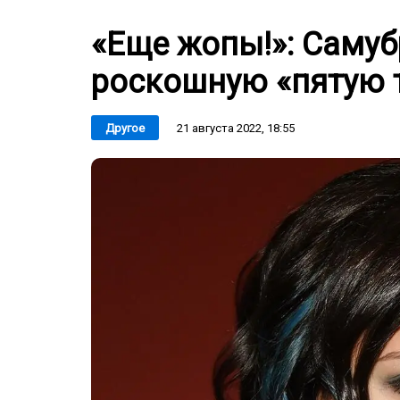
«Еще жопы!»: Саму
роскошную «пятую т
21 августа 2022, 18:55
Другое