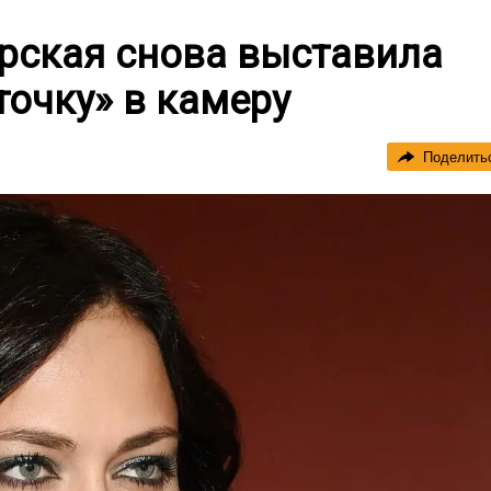
брская снова выставила
очку» в камеру
Поделить