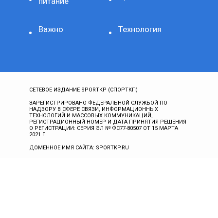
питание
Важно
Технология
СЕТЕВОЕ ИЗДАНИЕ SPORTKP (СПОРТКП)
ЗАРЕГИСТРИРОВАНО ФЕДЕРАЛЬНОЙ СЛУЖБОЙ ПО
НАДЗОРУ В СФЕРЕ СВЯЗИ, ИНФОРМАЦИОННЫХ
ТЕХНОЛОГИЙ И МАССОВЫХ КОММУНИКАЦИЙ,
РЕГИСТРАЦИОННЫЙ НОМЕР И ДАТА ПРИНЯТИЯ РЕШЕНИЯ
О РЕГИСТРАЦИИ: СЕРИЯ ЭЛ № ФС77-80507 ОТ 15 МАРТА
2021 Г.
ДОМЕННОЕ ИМЯ САЙТА: SPORTKP.RU
ГЛАВНЫЙ РЕДАКТОР: МЫСИН Н.Н.
АДРЕС ЭЛЕКТРОННОЙ ПОЧТЫ РЕДАКЦИИ:
ALL@SPORTKP.RU
ТЕЛЕФОН: +74957770282