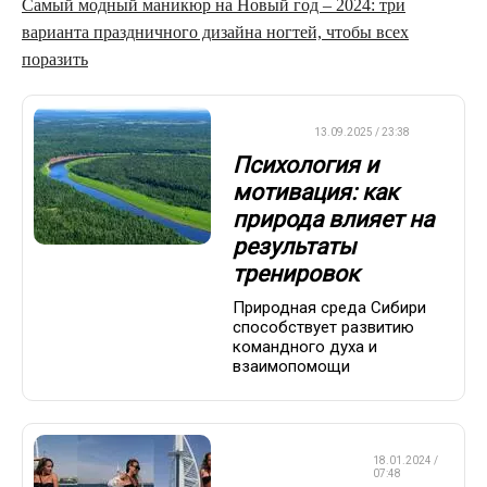
Самый модный маникюр на Новый год – 2024: три
варианта праздничного дизайна ногтей, чтобы всех
поразить
ДРУГОЕ
13.09.2025 / 23:38
Психология и
мотивация: как
природа влияет на
результаты
тренировок
Природная среда Сибири
способствует развитию
командного духа и
взаимопомощи
КРАСОТА И
18.01.2024 /
ЗДОРОВЬЕ
07:48