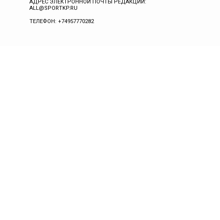
АДРЕС ЭЛЕКТРОННОЙ ПОЧТЫ РЕДАКЦИИ:
ALL@SPORTKP.RU
ТЕЛЕФОН: +74957770282