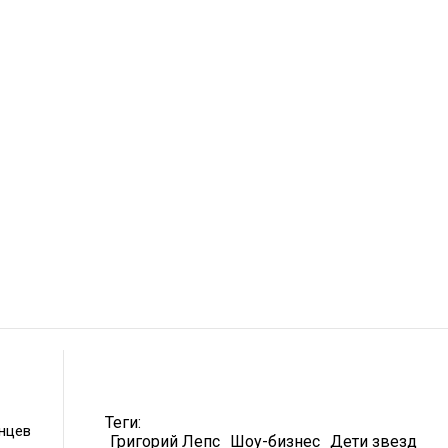
Теги:
унцев
Григорий Лепс
Шоу-бизнес
Дети звезд