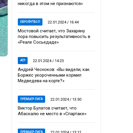
никогда в этом не признаются»
22.01.2024 / 16:44
ЕВРОФУТБОЛ
Мостовой считает, что Захаряну
пора повысить результативность в
«Реале Сосьедаде»
22.01.2024 / 14:23
ATP
Андрей Чесноков: «Вы видели, как
Боржес укороченными кормил
Медведева на корте?»
22.01.2024 / 13:50
ПРЕМЬЕР-ЛИГА
Виктор Булатов считает, что
Абаскалю не место в «Спартаке»
22.01.2024 / 13:12
ПРЕМЬЕР-ЛИГА