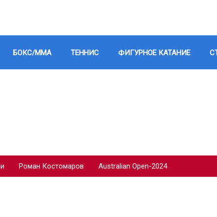
БОКС/ММА
ТЕННИС
ФИГУРНОЕ КАТАНИЕ
С
ии
Роман Костомаров
Australian Open-2024