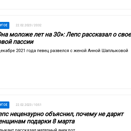
УГОЕ
22.02.2023 / 20:32
на моложе лет на 30»: Лепс рассказал о сво
овой пассии
декабре 2021 года певец развелся с женой Анной Шаплыковой
УГОЕ
22.02.2023 / 10:51
епс нецензурно объяснил, почему не дарит
енщинам подарки 8 марта
зыкант рассказал матерный анекдот