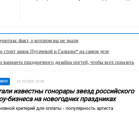
нитаза: факт, о котором вы не знали
о стоит замок Пугачевой и Галкина* на самом деле
 варианта праздничного дизайна ногтей, чтобы всех поразить
АЖНО
22.10.2023 / 22:02
тали известны гонорары звезд российского
оу-бизнеса на новогодних праздниках
новной критерий для оплаты - популярность артиста