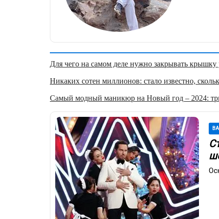
Для чего на самом деле нужно закрывать крышку у
Никаких сотен миллионов: стало известно, скольк
Самый модный маникюр на Новый год – 2024: три
В
С
ш
Ос