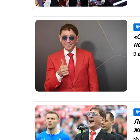
ДР
«О
н
В 
ДР
Л
ж
Му