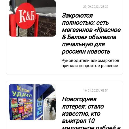
ДРУГОЕ
29.09.2023 / 23:39
Закроются
полностью: сеть
магазинов «Красное
& Белое» объявила
печальную для
россиян новость
Руководители алкомаркетов
приняли непростое решение
ВАЖНО
16.01.2023 / 09:51
Новогодняя
лотерея: стало
известно, кто
выиграл 10
миллионов рублей в