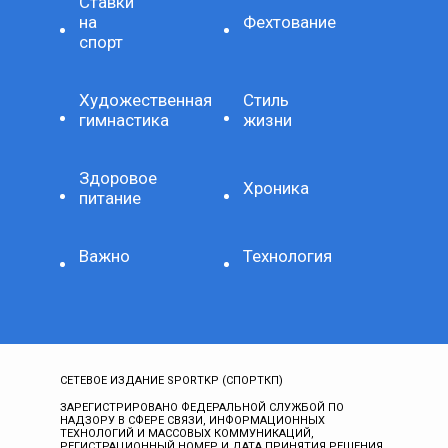
Ставки
на
Фехтование
спорт
Художественная
Стиль
гимнастика
жизни
Здоровое
Хроника
питание
Важно
Технология
СЕТЕВОЕ ИЗДАНИЕ SPORTKP (СПОРТКП)
ЗАРЕГИСТРИРОВАНО ФЕДЕРАЛЬНОЙ СЛУЖБОЙ ПО
НАДЗОРУ В СФЕРЕ СВЯЗИ, ИНФОРМАЦИОННЫХ
ТЕХНОЛОГИЙ И МАССОВЫХ КОММУНИКАЦИЙ,
РЕГИСТРАЦИОННЫЙ НОМЕР И ДАТА ПРИНЯТИЯ РЕШЕНИЯ