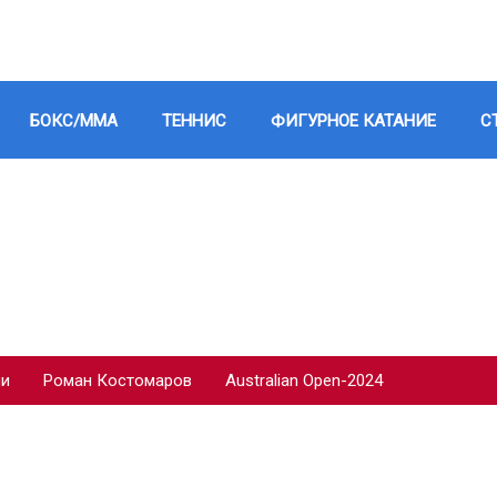
БОКС/ММА
ТЕННИС
ФИГУРНОЕ КАТАНИЕ
С
ии
Роман Костомаров
Australian Open-2024