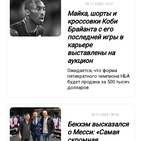
НБА
25.11.2023 / 13:27
Майка, шорты и
кроссовки Коби
Брайанта с его
последней игры в
карьере
выставлены на
аукцион
Ожидается, что форма
пятикратного чемпиона НБА
будет продана за 500 тысяч
долларов
ФУТБОЛ
24.11.2023 / 09:36
Бекхэм высказался
о Месси: «Самая
скромная