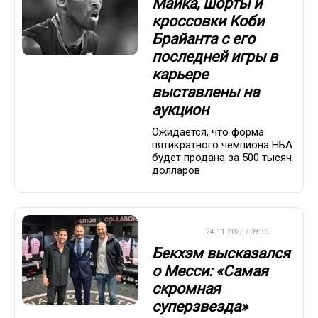
Майка, шорты и
кроссовки Коби
Брайанта с его
последней игры в
карьере
выставлены на
аукцион
Ожидается, что форма
пятикратного чемпиона НБА
будет продана за 500 тысяч
долларов
ФУТБОЛ
24.11.2023 / 09:36
Бекхэм высказался
о Месси: «Самая
скромная
суперзвезда»