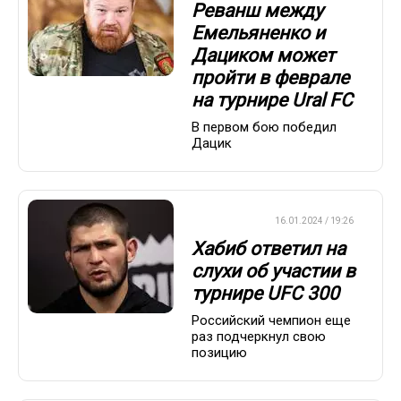
Реванш между
Емельяненко и
Дациком может
пройти в феврале
на турнире Ural FC
В первом бою победил
Дацик
БОКС/ММА
16.01.2024 / 19:26
Хабиб ответил на
слухи об участии в
турнире UFC 300
Российский чемпион еще
раз подчеркнул свою
позицию