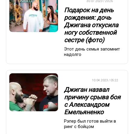
ДРУГОЕ
30.07.2023 / 20:26
Подарок на день
рождения: дочь
Джигана откусила
ногу собственной
сестре (фото)
Этот день семья запомнит
надолго
БОКС/ММА
10.04.2023 / 05:22
Джиган назвал
причину срыва боя
с Александром
Емельяненко
Рэпер был готов выйти в
ринг с бойцом