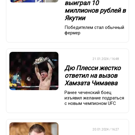
выиграл 10
миллионов рублей в
Якутии
Победителем стал обычный
фермер
БОКС/ММА
21.01.2024 / 16:48
Дю Плесси жестко
ответил на вызов
Хамзата Чимаева
Ранее чеченский боец
изъявил желание подраться
с новым чемпионом UFC
БОКС/ММА
20.01.2024 / 16:27