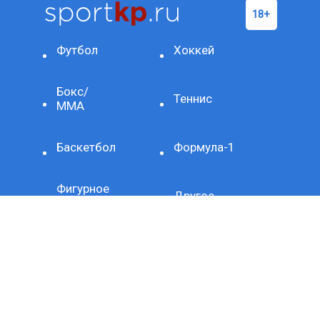
Футбол
Хоккей
Бокс/
Теннис
ММА
Баскетбол
Формула-1
Фигурное
Другое
катание
ОЛИМПИАДА-2024
Биатлон
Красота
Волейбол
и
здоровье