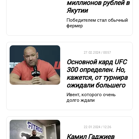
миллионов рублей в
Якутии
Победителем стал обычный
фермер
UFC
27.02.2024 / 00:57
Основной кард UFC
300 определен. Но,
кажется, от турнира
ожидали большего
Ивент, которого очень
долго ждали
UFC
22.01.2024 / 12:26
Камил Гаджиев