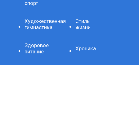
спорт
Художественная
Стиль
гимнастика
жизни
Здоровое
Хроника
питание
Важно
Технология
СЕТЕВОЕ ИЗДАНИЕ SPORTKP (СПОРТКП)
ЗАРЕГИСТРИРОВАНО ФЕДЕРАЛЬНОЙ СЛУЖБОЙ ПО
НАДЗОРУ В СФЕРЕ СВЯЗИ, ИНФОРМАЦИОННЫХ
ТЕХНОЛОГИЙ И МАССОВЫХ КОММУНИКАЦИЙ,
РЕГИСТРАЦИОННЫЙ НОМЕР И ДАТА ПРИНЯТИЯ РЕШЕНИЯ
О РЕГИСТРАЦИИ: СЕРИЯ ЭЛ № ФС77-80507 ОТ 15 МАРТА
2021 Г.