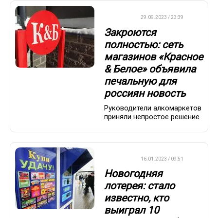
ДРУГОЕ
29.09.2023 / 23:39
Закроются
полностью: сеть
магазинов «Красное
& Белое» объявила
печальную для
россиян новость
Руководители алкомаркетов
приняли непростое решение
ВАЖНО
16.01.2023 / 09:51
Новогодняя
лотерея: стало
известно, кто
выиграл 10