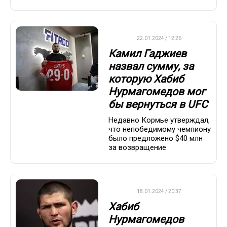
UFC
22.01.2024 / 12:26
Камил Гаджиев
назвал сумму, за
которую Хабиб
Нурмагомедов мог
бы вернуться в UFC
Недавно Кормье утверждал,
что непобедимому чемпиону
было предложено $40 млн
за возвращение
UFC
18.01.2024 / 20:37
Хабиб
Нурмагомедов