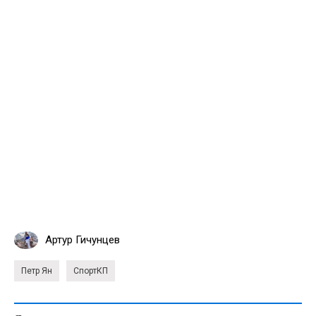
Артур Гичунцев
Петр Ян
СпортКП