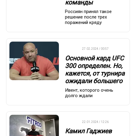
команды
Россиян принял такое
решение после трех
поражений кряду
UFC
27.02.2024 / 00:57
Основной кард UFC
300 определен. Но,
кажется, от турнира
ожидали большего
Ивент, которого очень
долго ждали
UFC
22.01.2024 / 12:26
Камил Гаджиев