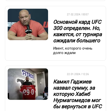
UFC
27.02.2024 / 00:57
Основной кард UFC
300 определен. Но,
кажется, от турнира
ожидали большего
Ивент, которого очень
долго ждали
UFC
22.01.2024 / 12:26
Камил Гаджиев
назвал сумму, за
которую Хабиб
Нурмагомедов мог
бы вернуться в UFC