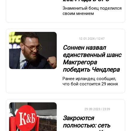
Знаменитый боец поделился
своим мнением
UFC
12.01.2024 / 12:47
Соннен назвал
единственный шанс
Макгрегора
победить Чендлера
Ранее ирландец сообщил,
что бой состоится 29 июня
ДРУГОЕ
29.09.2023 / 23:39
Закроются
полностью: сеть