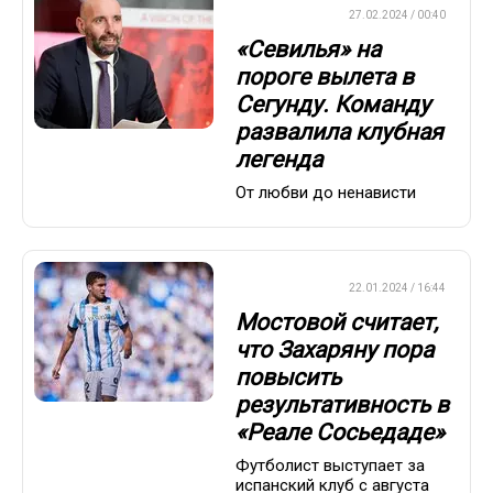
ЕВРОФУТБОЛ
27.02.2024 / 00:40
«Севилья» на
пороге вылета в
Сегунду. Команду
развалила клубная
легенда
От любви до ненависти
ЕВРОФУТБОЛ
22.01.2024 / 16:44
Мостовой считает,
что Захаряну пора
повысить
результативность в
«Реале Сосьедаде»
Футболист выступает за
испанский клуб с августа