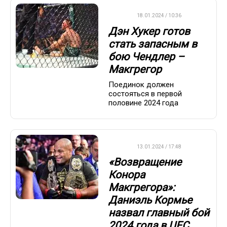
UFC
18.01.2024 / 10:36
Дэн Хукер готов
стать запасным в
бою Чендлер –
Макгрегор
Поединок должен
состояться в первой
половине 2024 года
UFC
13.01.2024 / 17:48
«Возвращение
Конора
Макгрегора»:
Даниэль Кормье
назвал главный бой
2024 года в UFC