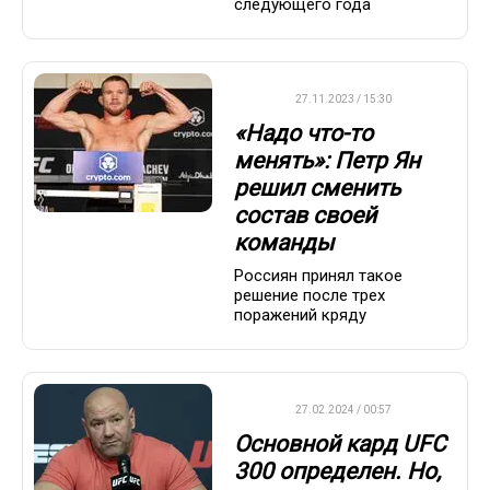
следующего года
UFC
27.11.2023 / 15:30
«Надо что-то
менять»: Петр Ян
решил сменить
состав своей
команды
Россиян принял такое
решение после трех
поражений кряду
UFC
27.02.2024 / 00:57
Основной кард UFC
300 определен. Но,