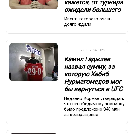
кажется, от турнира
ожидали большего
Ивент, которого очень
долго ждали
UFC
22.01.2024 / 12:26
Камил Гаджиев
назвал сумму, за
которую Хабиб
Нурмагомедов мог
бы вернуться в UFC
Недавно Кормье утверждал,
что непобедимому чемпиону
было предложено $40 млн
за возвращение