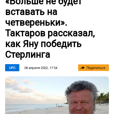
«Больше не будет
вставать на
четвереньки».
Тактаров рассказал,
как Яну победить
Стерлинга
06 апреля 2022, 17:54
UFC
Поделиться