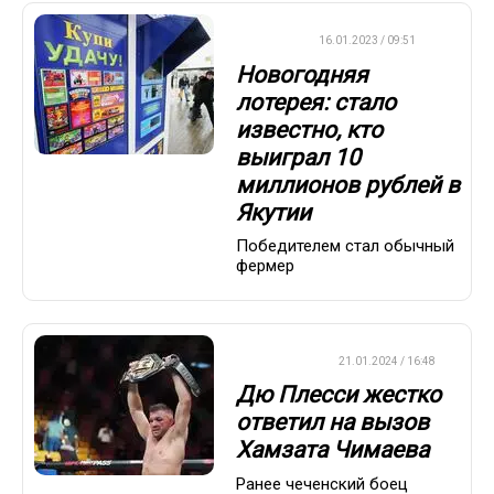
ВАЖНО
16.01.2023 / 09:51
Новогодняя
лотерея: стало
известно, кто
выиграл 10
миллионов рублей в
Якутии
Победителем стал обычный
фермер
БОКС/ММА
21.01.2024 / 16:48
Дю Плесси жестко
ответил на вызов
Хамзата Чимаева
Ранее чеченский боец