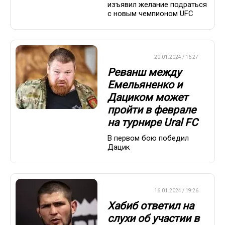
изъявил желание подраться
с новым чемпионом UFC
БОКС/ММА
20.01.2024 / 16:27
Реванш между
Емельяненко и
Дациком может
пройти в феврале
на турнире Ural FC
В первом бою победил
Дацик
БОКС/ММА
16.01.2024 / 19:26
Хабиб ответил на
слухи об участии в