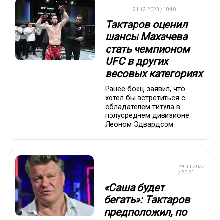
UFC
21.12.2023 / 10:40
Тактаров оценил
шансы Махачева
стать чемпионом
UFC в других
весовых категориях
Ранее боец заявил, что
хотел бы встретиться с
обладателем титула в
полусреднем дивизионе
Леоном Эдвардсом
ПРОФЕССИОНАЛЬНЫЙ
29.11.2023
БОКС
/ 20:25
«Саша будет
бегать»: Тактаров
предположил, по