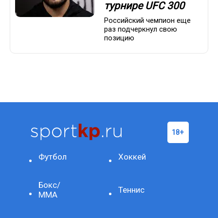
турнире UFC 300
Российский чемпион еще
раз подчеркнул свою
позицию
Футбол
Хоккей
Бокс/
Теннис
ММА