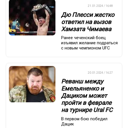
БОКС/ММА
21.01.2024 / 16:48
Дю Плесси жестко
ответил на вызов
Хамзата Чимаева
Ранее чеченский боец
изъявил желание подраться
с новым чемпионом UFC
БОКС/ММА
20.01.2024 / 16:27
Реванш между
Емельяненко и
Дациком может
пройти в феврале
на турнире Ural FC
В первом бою победил
Дацик