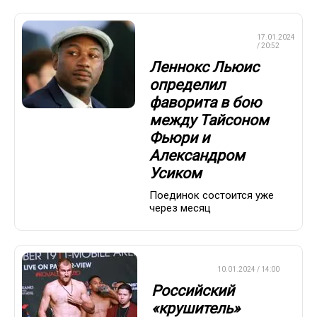
ПРОФЕССИОНАЛЬНЫЙ
17.01.2024
БОКС
/ 20:52
Леннокс Льюис
определил
фаворита в бою
между Тайсоном
Фьюри и
Александром
Усиком
Поединок состоится уже
через месяц
БОКС/ММА
10.01.2024 / 14:00
Российский
«крушитель»