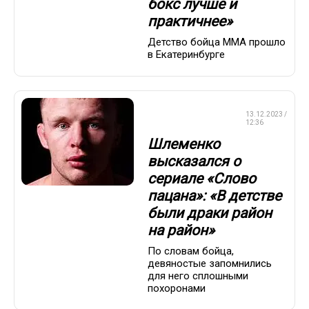
бокс лучше и
практичнее»
Детство бойца ММА прошло
в Екатеринбурге
СМЕШАННЫЕ
13.12.2023 /
ЕДИНОБОРСТВА
12:36
Шлеменко
высказался о
сериале «Слово
пацана»: «В детстве
были драки район
на район»
По словам бойца,
девяностые запомнились
для него сплошными
похоронами