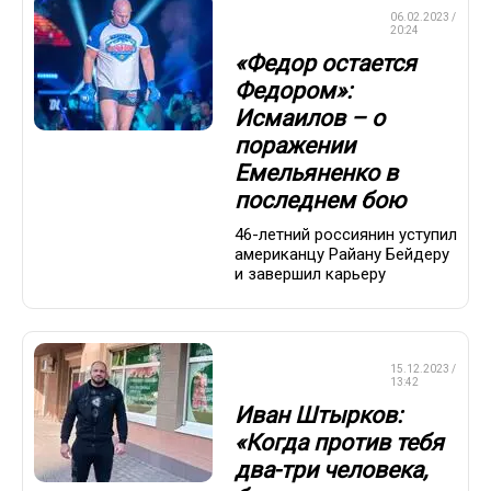
СМЕШАННЫЕ
06.02.2023 /
ЕДИНОБОРСТВА
20:24
«Федор остается
Федором»:
Исмаилов – о
поражении
Емельяненко в
последнем бою
46-летний россиянин уступил
американцу Райану Бейдеру
и завершил карьеру
СМЕШАННЫЕ
15.12.2023 /
ЕДИНОБОРСТВА
13:42
Иван Штырков:
«Когда против тебя
два-три человека,