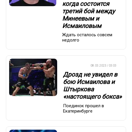
когда состоится
третий бой между
Минеевым и
Исмаиловым
Ждать осталось совсем
недолго
БОКС/ММА
08.03.2023 / 03:03
Дрозд не увидел в
бою Исмаилова и
Штыркова
«настоящего бокса»
Поединок прошел в
Екатеринбурге