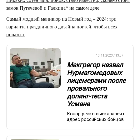
Никаких сотен миллионов: стало известно, сколько стоит
замок Пугачевой и Галкина* на самом деле
Самый модный маникюр на Новый год – 2024: три
варианта праздничного дизайна ногтей, чтобы всех
поразить
БОКС/ММА
13.11.2023 / 13:57
Макгрегор назвал
Нурмагомедовых
лицемерами после
провального
допинг-теста
Усмана
Конор резко высказался в
адрес российских бойцов