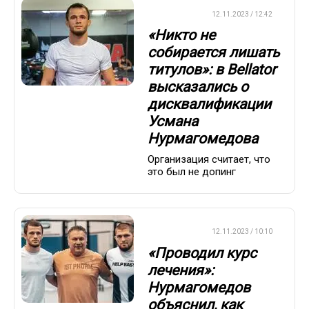
БОКС/ММА
12.11.2023 / 12:42
«Никто не
собирается лишать
титулов»: в Bellator
высказались о
дисквалификации
Усмана
Нурмагомедова
Организация считает, что
это был не допинг
БОКС/ММА
12.11.2023 / 10:10
«Проводил курс
лечения»:
Нурмагомедов
объяснил, как