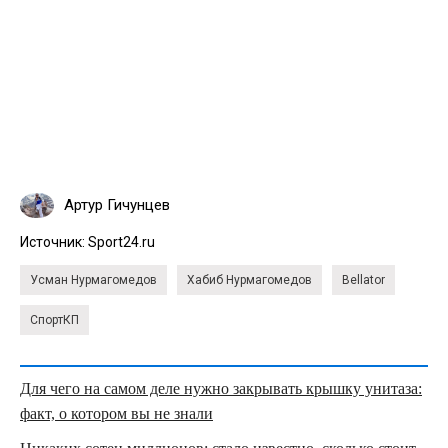
Артур Гичунцев
Источник:
Sport24.ru
Усман Нурмагомедов
Хабиб Нурмагомедов
Bellator
СпортКП
Для чего на самом деле нужно закрывать крышку унитаза:
факт, о котором вы не знали