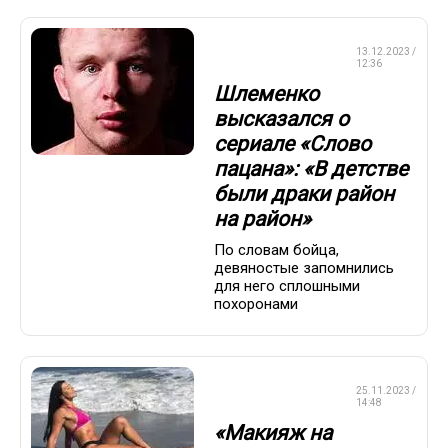
СМЕШАННЫЕ
13.12.2023 /
ЕДИНОБОРСТВА
12:36
Шлеменко
высказался о
сериале «Слово
пацана»: «В детстве
были драки район
на район»
По словам бойца,
девяностые запомнились
для него сплошными
похоронами
СМЕШАННЫЕ
25.11.2023 /
ЕДИНОБОРСТВА
14:48
«Макияж на