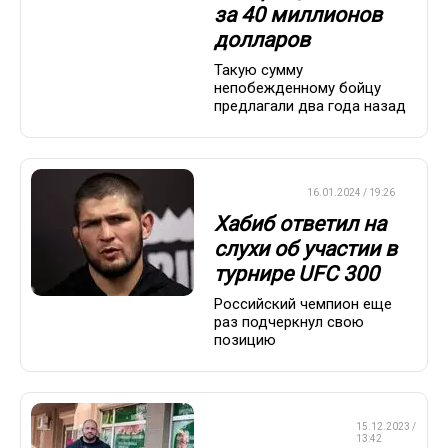
за 40 миллионов
долларов
Такую сумму
непобежденному бойцу
предлагали два года назад
БОКС/ММА
16.01.2024 / 19:26
Хабиб ответил на
слухи об участии в
турнире UFC 300
Российский чемпион еще
раз подчеркнул свою
позицию
СМЕШАННЫЕ
15.12.2023 /
ЕДИНОБОРСТВА
13:42