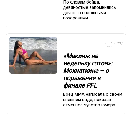
По словам бойца,
девяностые запомнились
для него сплошными
похоронами
СМЕШАННЫЕ
25.11.2023 /
ЕДИНОБОРСТВА
14:48
«Макияж на
недельку готов»:
Мохнаткина – о
поражении в
финале PFL
Боец ММА написала о своем
внешнем виде, показав
отменное чувство юмора