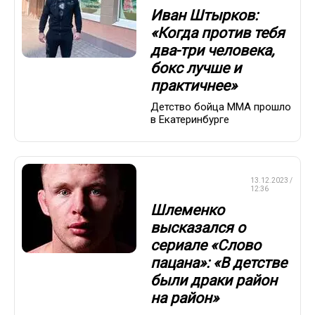
Иван Штырков:
«Когда против тебя
два-три человека,
бокс лучше и
практичнее»
Детство бойца ММА прошло
в Екатеринбурге
СМЕШАННЫЕ
13.12.2023 /
ЕДИНОБОРСТВА
12:36
Шлеменко
высказался о
сериале «Слово
пацана»: «В детстве
были драки район
на район»