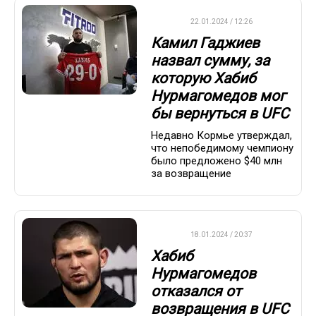
UFC
22.01.2024 / 12:26
Камил Гаджиев
назвал сумму, за
которую Хабиб
Нурмагомедов мог
бы вернуться в UFC
Недавно Кормье утверждал,
что непобедимому чемпиону
было предложено $40 млн
за возвращение
UFC
18.01.2024 / 20:37
Хабиб
Нурмагомедов
отказался от
возвращения в UFC