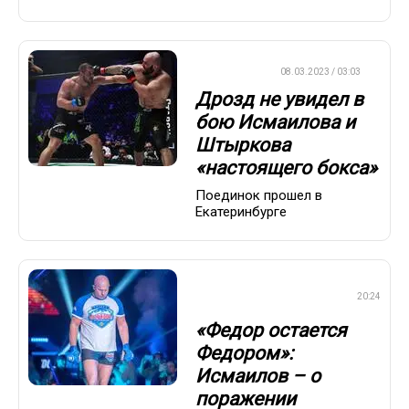
БОКС/ММА
08.03.2023 / 03:03
Дрозд не увидел в
бою Исмаилова и
Штыркова
«настоящего бокса»
Поединок прошел в
Екатеринбурге
СМЕШАННЫЕ
20:24
ЕДИНОБОРСТВА
«Федор остается
Федором»:
Исмаилов – о
поражении