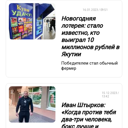
ВАЖНО
16.01.2023 / 09:51
Новогодняя
лотерея: стало
известно, кто
выиграл 10
миллионов рублей в
Якутии
Победителем стал обычный
фермер
СМЕШАННЫЕ
15.12.2023 /
ЕДИНОБОРСТВА
13:42
Иван Штырков:
«Когда против тебя
два-три человека,
бокс лучше и