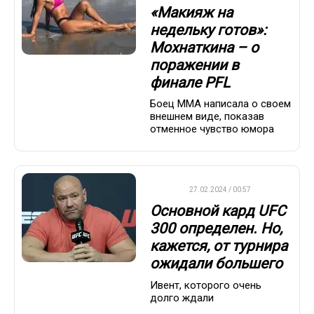
«Макияж на
недельку готов»:
Мохнаткина – о
поражении в
финале PFL
Боец ММА написала о своем
внешнем виде, показав
отменное чувство юмора
UFC
27.02.2024 / 00:57
Основной кард UFC
300 определен. Но,
кажется, от турнира
ожидали большего
Ивент, которого очень
долго ждали