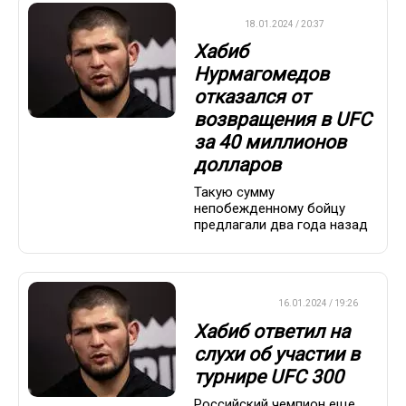
UFC
18.01.2024 / 20:37
Хабиб
Нурмагомедов
отказался от
возвращения в UFC
за 40 миллионов
долларов
Такую сумму
непобежденному бойцу
предлагали два года назад
БОКС/ММА
16.01.2024 / 19:26
Хабиб ответил на
слухи об участии в
турнире UFC 300
Российский чемпион еще