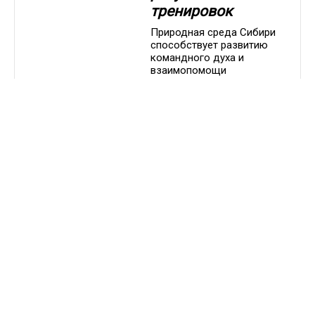
тренировок
Природная среда Сибири
способствует развитию
командного духа и
взаимопомощи
ДРУГОЕ
13.09.2025 / 23:32
Как музыка
усиливает эмоции
побед и поражений
Звуковое оформление в
спортивных фильмах - это
сложный и многогранный
процесс, который требует
тонкого понимания как
спорта, так и кинематографа