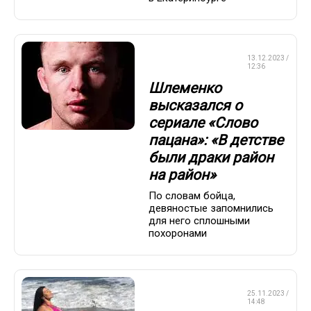
СМЕШАННЫЕ
13.12.2023 /
ЕДИНОБОРСТВА
12:36
Шлеменко
высказался о
сериале «Слово
пацана»: «В детстве
были драки район
на район»
По словам бойца,
девяностые запомнились
для него сплошными
похоронами
СМЕШАННЫЕ
25.11.2023 /
ЕДИНОБОРСТВА
14:48