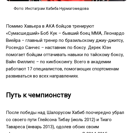
Фото: Инстаграм Хабиба Нурмагомедова
Помимо Хавьера в АКА бойцов тренируют
«Сумасшедший» Боб Кук – бывший боец ММА, Леонардо
Виейра – главный тренер по бразильскому джиу-джитсу,
Росендо Санчес – наставник по боксу. Дерек Юэн
помогает бойцам оттачивать навыки по тайскому боксу,
Вайн Филлипс – по кикбоксингу. Всего в академии
работают 17 специалистов, помогающих спортсменам
развиваться во всех направлениях.
Путь к чемпионству
После победы над Шалорусом Хабиб поочередно убрал
со своего пути Глейсона Тибау (июль 2012) и Тиаго
Тавареса (январь 2013), одолев обоих своим