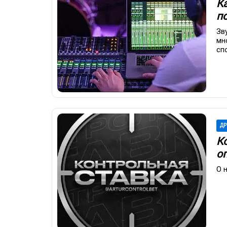
К
п
Зв
мн
сп
ДР
К
о
О 