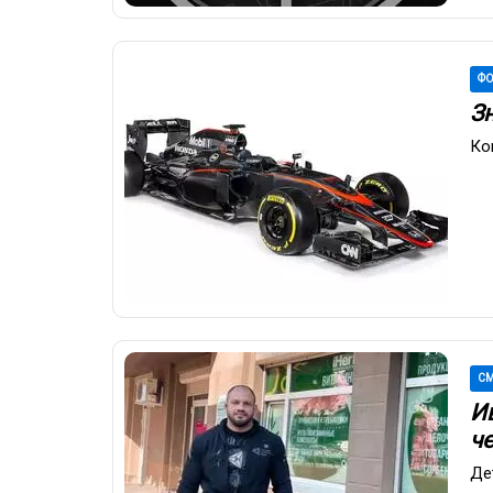
ФО
З
Ко
СМ
И
че
Де