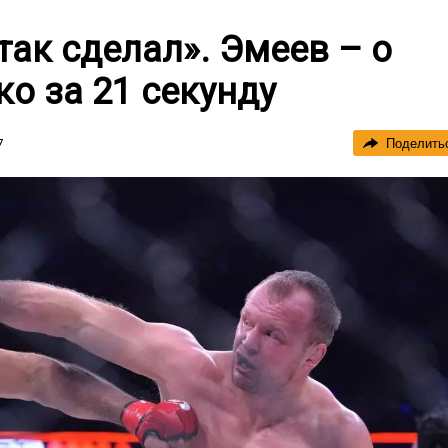
так сделал». Эмеев – о
о за 21 секунду
7
Поделить