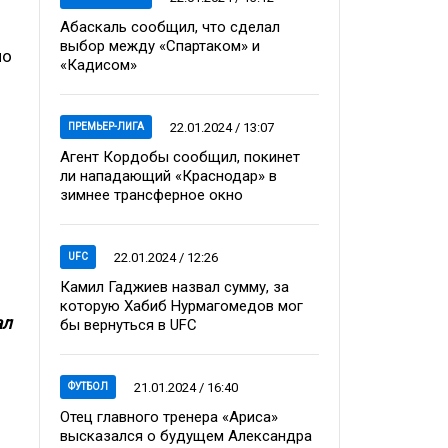
Абаскаль сообщил, что сделал
выбор между «Спартаком» и
по
«Кадисом»
22.01.2024 / 13:07
ПРЕМЬЕР-ЛИГА
Агент Кордобы сообщил, покинет
ли нападающий «Краснодар» в
зимнее трансферное окно
22.01.2024 / 12:26
UFC
Камил Гаджиев назвал сумму, за
которую Хабиб Нурмагомедов мог
ал
бы вернуться в UFC
21.01.2024 / 16:40
ФУТБОЛ
Отец главного тренера «Ариса»
высказался о будущем Александра