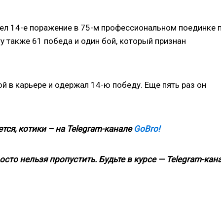
пел 14-е поражение в 75-м профессиональном поединке 
 также 61 победа и один бой, который признан
ой в карьере и одержал 14-ю победу. Еще пять раз он
тся, котики – на Telegram-канале
GoBro!
росто нельзя пропустить. Будьте в курсе — Telegram-кан