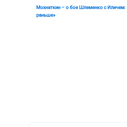
Мохнаткин – о бое Шлеменко с Иличем:
раньше»