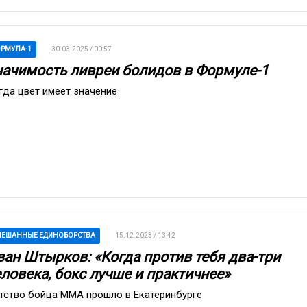
РМУЛА-1
30.03.2025 / 00:57
начимость ливреи болидов в Формуле-1
гда цвет имеет значение
ЕШАННЫЕ ЕДИНОБОРСТВА
15.12.2023 / 13:42
ван Штырков: «Когда против тебя два-три
ловека, бокс лучше и практичнее»
тство бойца ММА прошло в Екатеринбурге