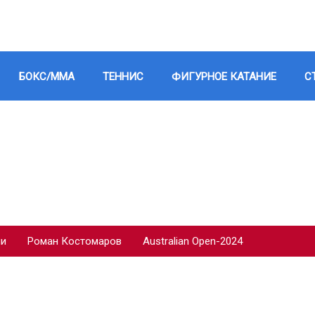
БОКС/ММА
ТЕННИС
ФИГУРНОЕ КАТАНИЕ
С
ии
Роман Костомаров
Australian Open-2024