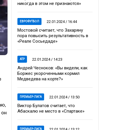
никогда в этом не признаются»
22.01.2024 / 16:44
ЕВРОФУТБОЛ
Мостовой считает, что Захаряну
пора повысить результативность в
«Реале Сосьедаде»
22.01.2024 / 14:23
ATP
Андрей Чесноков: «Вы видели, как
Боржес укороченными кормил
е
Медведева на корте?»
22.01.2024 / 13:50
ПРЕМЬЕР-ЛИГА
аю,
Виктор Булатов считает, что
Абаскалю не место в «Спартаке»
 он
22.01.2024 / 13:12
ПРЕМЬЕР-ЛИГА