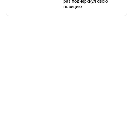
раз подчеркнул свою
позицию
СМЕШАННЫЕ
15.12.2023 /
ЕДИНОБОРСТВА
13:42
Иван Штырков:
«Когда против тебя
два-три человека,
бокс лучше и
практичнее»
Детство бойца ММА прошло
в Екатеринбурге
СМЕШАННЫЕ
13.12.2023 /
ЕДИНОБОРСТВА
12:36
Шлеменко