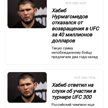
UFC
18.01.2024 / 20:37
Хабиб
Нурмагомедов
отказался от
возвращения в UFC
за 40 миллионов
долларов
Такую сумму
непобежденному бойцу
предлагали два года назад
БОКС/ММА
16.01.2024 / 19:26
Хабиб ответил на
слухи об участии в
турнире UFC 300
Российский чемпион еще