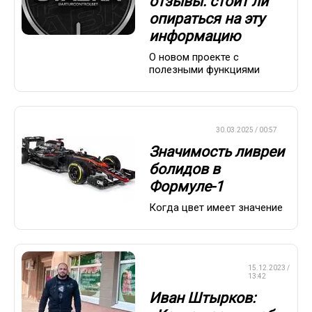
отзывы: стоит ли
опираться на эту
информацию
О новом проекте с
полезными функциями
ФОРМУЛА-1
30.03.2025 / 00:57
Значимость ливреи
болидов в
Формуле-1
Когда цвет имеет значение
СМЕШАННЫЕ
15.12.2023 /
ЕДИНОБОРСТВА
13:42
Иван Штырков: