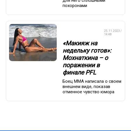
для него сплошными
похоронами
СМЕШАННЫЕ
25.11.2023 /
ЕДИНОБОРСТВА
14:48
«Макияж на
недельку готов»:
Мохнаткина – о
поражении в
финале PFL
Боец ММА написала о своем
внешнем виде, показав
отменное чувство юмора