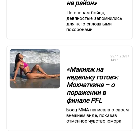
на район»
По словам бойца,
девяностые запомнились
для него сплошными
похоронами
СМЕШАННЫЕ
25.11.2023 /
ЕДИНОБОРСТВА
14:48
«Макияж на
недельку готов»:
Мохнаткина – о
поражении в
финале PFL
Боец ММА написала о своем
внешнем виде, показав
отменное чувство юмора