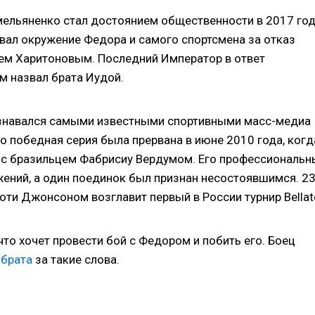
ельяненко стал достоянием общественности в 2017 год
вал окружение Федора и самого спортсмена за отказ
еем Харитоновым. Последний Император в ответ
м назвал брата Иудой.
изнавался самыми известными спортивными масс-медиа
 победная серия была прервана в июне 2010 года, когд
е с бразильцем Фабрисиу Вердумом. Его профессиональн
ений, а один поединок был признан несостоявшимся. 2
ти Джонсоном возглавит первый в России турнир Bellato
 что хочет провести бой с Федором и побить его. Боец
 брата
за такие слова.