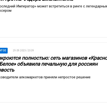
оследний Император» может встретиться в ринге с легендарны
ксером
УГОЕ
29.09.2023 / 23:39
акроются полностью: сеть магазинов «Красн
 Белое» объявила печальную для россиян
овость
ководители алкомаркетов приняли непростое решение