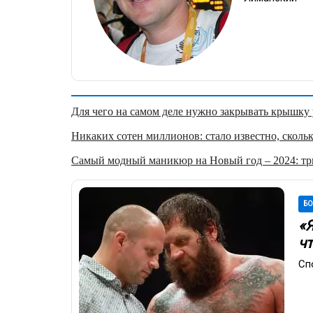
Для чего на самом деле нужно закрывать крышку у
Никаких сотен миллионов: стало известно, скольк
Самый модный маникюр на Новый год – 2024: три
Б
«
чт
Сп