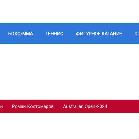
БОКС/ММА
ТЕННИС
ФИГУРНОЕ КАТАНИЕ
С
ии
Роман Костомаров
Australian Open-2024