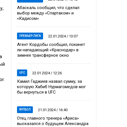
Абаскаль сообщил, что сделал
у,
выбор между «Спартаком» и
«Кадисом»
22.01.2024 / 13:07
ПРЕМЬЕР-ЛИГА
Агент Кордобы сообщил, покинет
ли нападающий «Краснодар» в
зимнее трансферное окно
а
ый
3
22.01.2024 / 12:26
UFC
r.
Камил Гаджиев назвал сумму, за
которую Хабиб Нурмагомедов мог
бы вернуться в UFC
21.01.2024 / 16:40
ФУТБОЛ
Отец главного тренера «Ариса»
высказался о будущем Александра