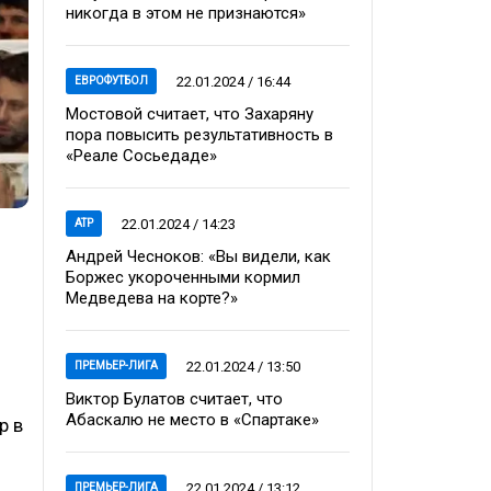
никогда в этом не признаются»
22.01.2024 / 16:44
ЕВРОФУТБОЛ
Мостовой считает, что Захаряну
пора повысить результативность в
«Реале Сосьедаде»
22.01.2024 / 14:23
ATP
Андрей Чесноков: «Вы видели, как
Боржес укороченными кормил
Медведева на корте?»
22.01.2024 / 13:50
ПРЕМЬЕР-ЛИГА
Виктор Булатов считает, что
Абаскалю не место в «Спартаке»
р в
22.01.2024 / 13:12
ПРЕМЬЕР-ЛИГА