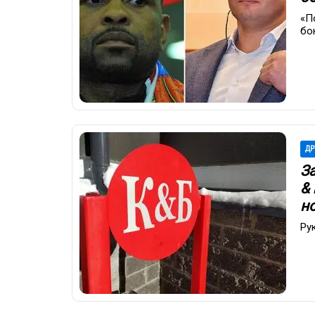
«П
бо
ДР
З
&
н
Ру