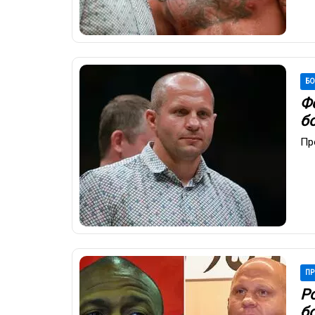
Б
Ф
б
Пр
ПР
Р
б