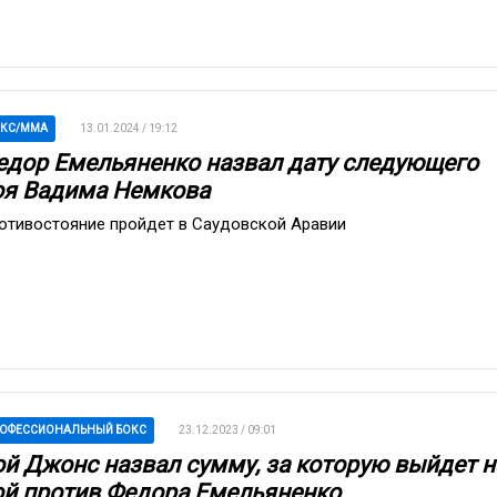
ОКС/ММА
13.01.2024 / 19:12
едор Емельяненко назвал дату следующего
оя Вадима Немкова
отивостояние пройдет в Саудовской Аравии
ОФЕССИОНАЛЬНЫЙ БОКС
23.12.2023 / 09:01
ой Джонс назвал сумму, за которую выйдет н
ой против Федора Емельяненко