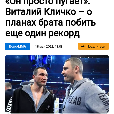
«Он просто пугает»:
Виталий Кличко – о
планах брата побить
еще один рекорд
18 мая 2022, 13:03
Бокс/ММА
Поделиться