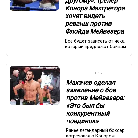
другому»: тренер
Конора Макгрегора
хочет видеть
реванш против
Флойда Мейвезера
Все будет зависеть от чека,
который предложат бойцам
БОКС/ММА
10:37
Махачев сделал
заявление о бое
против Мейвезера:
«Это был бы
конкурентный
поединок»
Ранее легендарный боксер
встречался с Конором