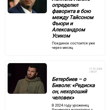
определил
фаворита в бою
между Тайсоном
Фьюри и
Александром
Усиком
Поединок состоится уже
через месяц
ПРОФЕССИОНАЛЬНЫЙ
17.01.2024
БОКС
/ 09:37
Бетербиев – о
Биволе: «Редиска
он, нехороший
человек»
В 2024 году уроженец
Хасавюрта встретится с