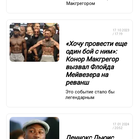
Макгрегором
ПРОФЕССИОНАЛЬНЫЙ
17.10.2023
БОКС
/ 17:19
«Хочу провести еще
один бой с ним»:
Конор Макгрегор
вызвал Флойда
Мейвезера на
реванш
Это событие стало бы
легендарным
ПРОФЕССИОНАЛЬНЫЙ
17.01.2024
БОКС
/ 20:52
Леннокс Льюис