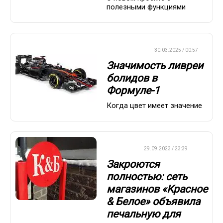
полезными функциями
ФОРМУЛА-1
30.03.2025 / 00:57
Значимость ливреи
болидов в
Формуле-1
Когда цвет имеет значение
ДРУГОЕ
29.09.2023 / 23:39
Закроются
полностью: сеть
магазинов «Красное
& Белое» объявила
печальную для