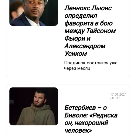
Леннокс Льюис
определил
фаворита в бою
между Тайсоном
Фьюри и
Александром
Усиком
Поединок состоится уже
через месяц
ПРОФЕССИОНАЛЬНЫЙ
17.01.2024
БОКС
/ 09:37
Бетербиев – о
Биволе: «Редиска
он, нехороший
человек»