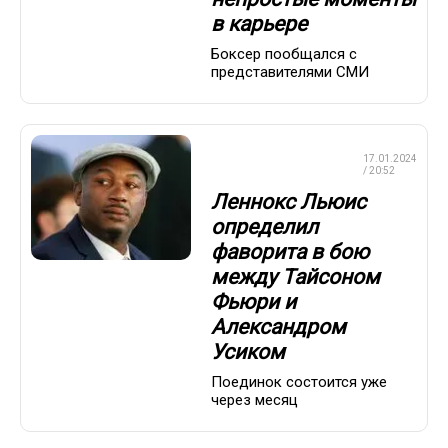
в карьере
Боксер пообщался с
представителями СМИ
ПРОФЕССИОНАЛЬНЫЙ
17.01.2024
БОКС
/ 20:52
Леннокс Льюис
определил
фаворита в бою
между Тайсоном
Фьюри и
Александром
Усиком
Поединок состоится уже
через месяц