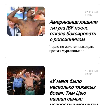
ПРОФЕССИОНАЛЬНЫЙ
22.11.2023
БОКС
/ 14:37
Американца лишили
титула IBF после
отказа боксировать
с россиянином
Чарло не захотел выходить
против Муртазалиева
ПРОФЕССИОНАЛЬНЫЙ
16.10.2023
БОКС
/ 21:14
«У меня было
несколько тяжелых
боев»: Тим Цзю
назвал самые
непростые моменты