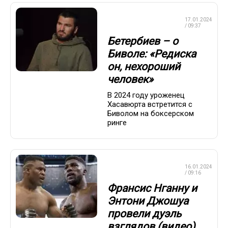
ПРОФЕССИОНАЛЬНЫЙ
17.01.2024
БОКС
/ 09:37
Бетербиев – о
Биволе: «Редиска
он, нехороший
человек»
В 2024 году уроженец
Хасавюрта встретится с
Биволом на боксерском
ринге
ПРОФЕССИОНАЛЬНЫЙ
16.01.2024
БОКС
/ 09:16
Франсис Нганну и
Энтони Джошуа
провели дуэль
взглядов (видео)