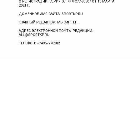
О РЕГИСТРАЦИИ: СЕРИЯ ЭЛ № ФС77-80507 ОТ 15 МАРТА
2021 Г.
ДОМЕННОЕ ИМЯ САЙТА: SPORTKP.RU
ГЛАВНЫЙ РЕДАКТОР: МЫСИН Н.Н.
АДРЕС ЭЛЕКТРОННОЙ ПОЧТЫ РЕДАКЦИИ:
ALL@SPORTKP.RU
ТЕЛЕФОН: +74957770282