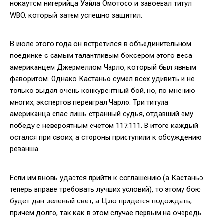
нокаутом нигерийца Уэйла Омотосо и завоевал титул
WBO, который затем успешно защитил.
В июле этого года он встретился в объединительном
поединке с самым талантливым боксером этого веса
американцем Джермеллом Чарло, который был явным
фаворитом. Однако Кастаньо сумел всех удивить и не
только выдал очень конкурентный бой, но, по мнению
многих, экспертов переиграл Чарло. Три титула
американца спас лишь странный судья, отдавший ему
победу с невероятным счетом 117:111. В итоге каждый
остался при своих, а стороны приступили к обсуждению
реванша.
Если им вновь удастся прийти к соглашению (а Кастаньо
теперь вправе требовать лучших условий), то этому бою
будет дан зеленый свет, а Цзю придется подождать,
причем долго, так как в этом случае первым на очередь