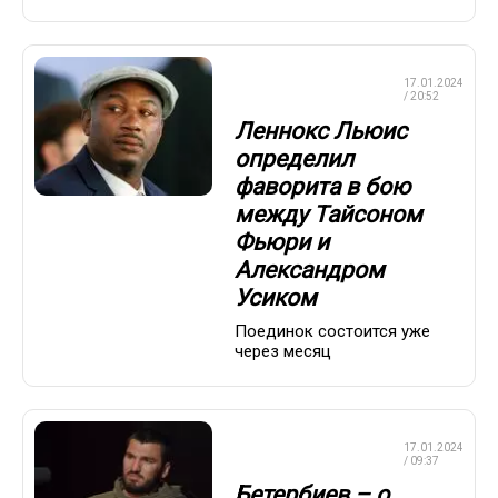
ПРОФЕССИОНАЛЬНЫЙ
17.01.2024
БОКС
/ 20:52
Леннокс Льюис
определил
фаворита в бою
между Тайсоном
Фьюри и
Александром
Усиком
Поединок состоится уже
через месяц
ПРОФЕССИОНАЛЬНЫЙ
17.01.2024
БОКС
/ 09:37
Бетербиев – о