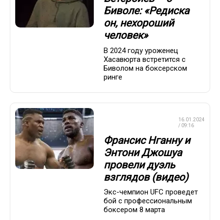
Биволе: «Редиска
он, нехороший
человек»
В 2024 году уроженец
Хасавюрта встретится с
Биволом на боксерском
ринге
ПРОФЕССИОНАЛЬНЫЙ
16.01.2024
БОКС
/ 09:16
Франсис Нганну и
Энтони Джошуа
провели дуэль
взглядов (видео)
Экс-чемпион UFC проведет
бой с профессиональным
боксером 8 марта