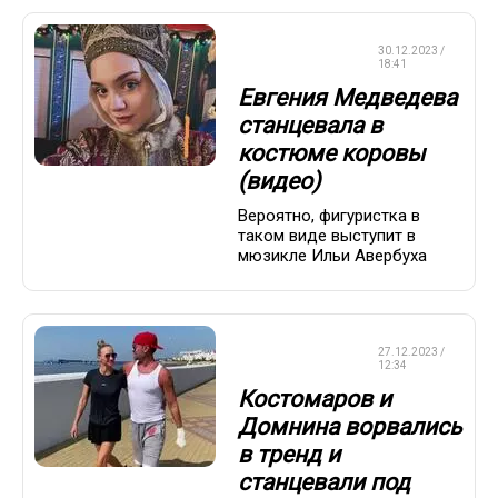
ФИГУРНОЕ
30.12.2023 /
КАТАНИЕ
18:41
Евгения Медведева
станцевала в
костюме коровы
(видео)
Вероятно, фигуристка в
таком виде выступит в
мюзикле Ильи Авербуха
ФИГУРНОЕ
27.12.2023 /
КАТАНИЕ
12:34
Костомаров и
Домнина ворвались
в тренд и
станцевали под