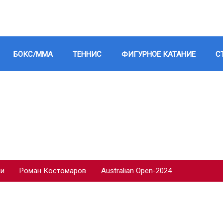
БОКС/ММА
ТЕННИС
ФИГУРНОЕ КАТАНИЕ
С
ии
Роман Костомаров
Australian Open-2024