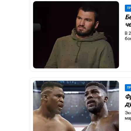
ПР
Б
ч
В 
бо
ПР
Ф
д
Эк
ма