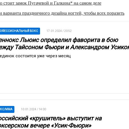
о стоит замок Пугачевой и Галкина* на самом деле
 варианта праздничного дизайна ногтей, чтобы всех поразить
ОФЕССИОНАЛЬНЫЙ БОКС
17.01.2024 / 20:52
еннокс Льюис определил фаворита в бою
ежду Тайсоном Фьюри и Александром Усико
единок состоится уже через месяц
ОКС/ММА
10.01.2024 / 14:00
оссийский «крушитель» выступит на
оксерском вечере «Усик-Фьюри»