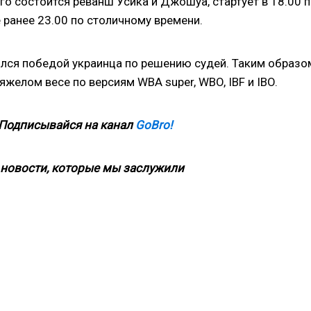
го состоится реванш Усика и Джошуа, стартует в 18.00 
 ранее 23.00 по столичному времени.
лся победой украинца по решению судей. Таким образо
желом весе по версиям WBA super, WBO, IBF и IBO.
 Подписывайся на канал
GoBro!
новости, которые мы заслужили