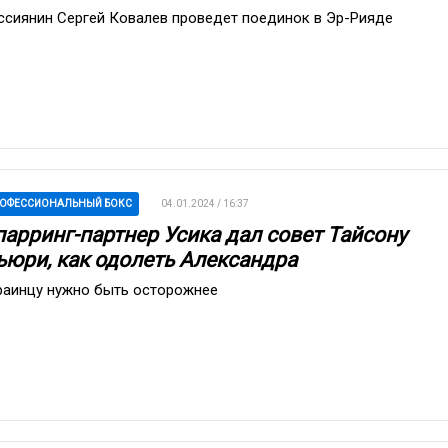
ссиянин Сергей Ковалев проведет поединок в Эр-Рияде
ОФЕССИОНАЛЬНЫЙ БОКС
04.01.2024 / 16:37
парринг-партнер Усика дал совет Тайсону
ьюри, как одолеть Александра
раинцу нужно быть осторожнее