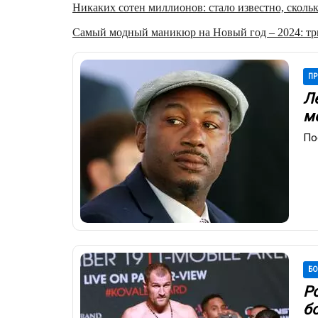
Никаких сотен миллионов: стало известно, скольк
Самый модный маникюр на Новый год – 2024: три
ПР
Л
м
По
Б
Р
б