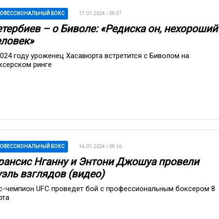
ОФЕССИОНАЛЬНЫЙ БОКС
17.01.2024 / 09:37
етербиев – о Биволе: «Редиска он, нехороший
еловек»
2024 году уроженец Хасавюрта встретится с Биволом на
ксерском ринге
ОФЕССИОНАЛЬНЫЙ БОКС
16.01.2024 / 09:16
рансис Нганну и Энтони Джошуа провели
уэль взглядов (видео)
с-чемпион UFC проведет бой с профессиональным боксером 8
рта