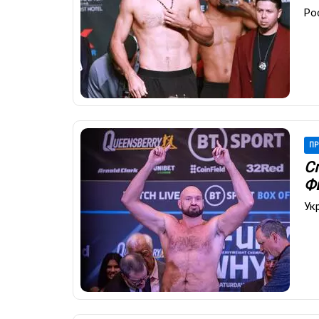
Ро
ПР
С
Ф
Ук