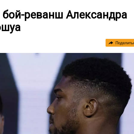
т бой-реванш Александра
ошуа
Поделить