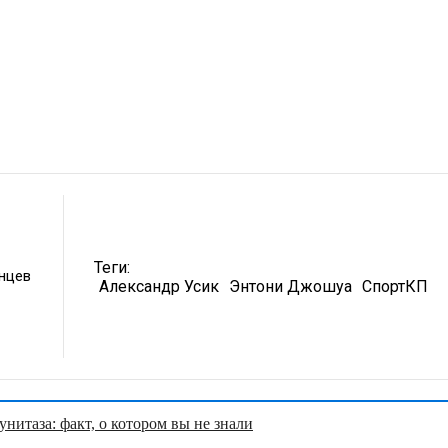
Теги:
унцев
Александр Усик
Энтони Джошуа
СпортКП
нитаза: факт, о котором вы не знали