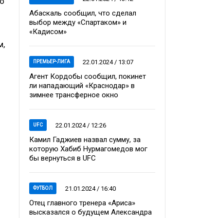
по
Абаскаль сообщил, что сделал
выбор между «Спартаком» и
«Кадисом»
м,
22.01.2024 / 13:07
ПРЕМЬЕР-ЛИГА
Агент Кордобы сообщил, покинет
ли нападающий «Краснодар» в
зимнее трансферное окно
22.01.2024 / 12:26
UFC
Камил Гаджиев назвал сумму, за
которую Хабиб Нурмагомедов мог
бы вернуться в UFC
21.01.2024 / 16:40
ФУТБОЛ
Отец главного тренера «Ариса»
высказался о будущем Александра