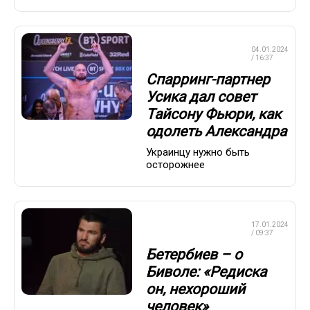
ПРОФЕССИОНАЛЬНЫЙ
04.01.2024
БОКС
/ 16:37
Спарринг-партнер
Усика дал совет
Тайсону Фьюри, как
одолеть Александра
Украинцу нужно быть
осторожнее
ПРОФЕССИОНАЛЬНЫЙ
17.01.2024
БОКС
/ 09:37
Бетербиев – о
Биволе: «Редиска
он, нехороший
человек»