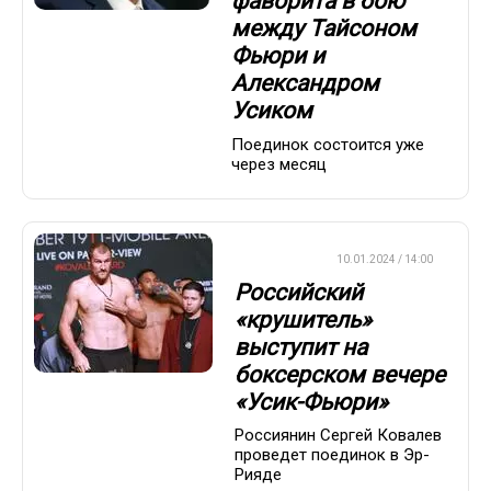
фаворита в бою
между Тайсоном
Фьюри и
Александром
Усиком
Поединок состоится уже
через месяц
БОКС/ММА
10.01.2024 / 14:00
Российский
«крушитель»
выступит на
боксерском вечере
«Усик-Фьюри»
Россиянин Сергей Ковалев
проведет поединок в Эр-
Рияде