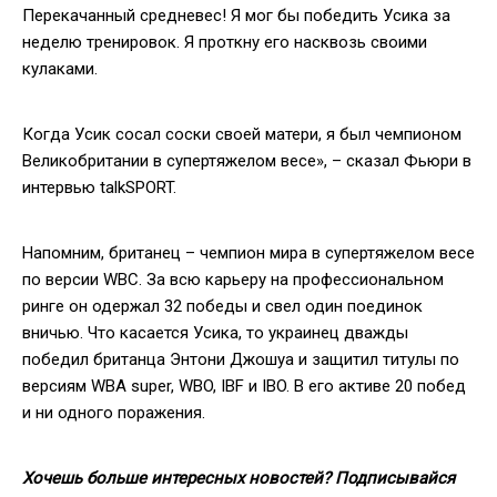
Перекачанный средневес! Я мог бы победить Усика за
неделю тренировок. Я проткну его насквозь своими
кулаками.
Когда Усик сосал соски своей матери, я был чемпионом
Великобритании в супертяжелом весе», – сказал Фьюри в
интервью talkSPORT.
Напомним, британец – чемпион мира в супертяжелом весе
по версии WBC. За всю карьеру на профессиональном
ринге он одержал 32 победы и свел один поединок
вничью. Что касается Усика, то украинец дважды
победил британца Энтони Джошуа и защитил титулы по
версиям WBA super, WBO, IBF и IBO. В его активе 20 побед
и ни одного поражения.
Хочешь больше интересных новостей? Подписывайся