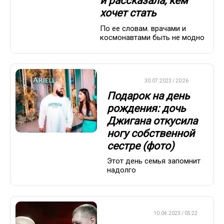
и рассказала, кем
хочет стать
По ее словам. врачами и
космонавтами быть не модно
ДРУГОЕ
30.07.2023 / 20:26
Подарок на день
рождения: дочь
Джигана откусила
ногу собственной
сестре (фото)
Этот день семья запомнит
надолго
БОКС/ММА
10.04.2023 / 05:22