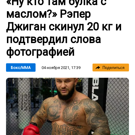
«Ну кто там булка с
маслом?» Рэпер
Джиган скинул 20 кг и
подтвердил слова
фотографией
04 ноября 2021, 17:39
Бокс/ММА
Поделиться