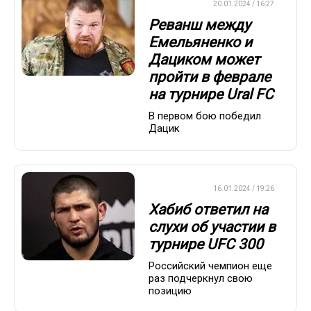
БОКС/ММА
20.01.2024 / 16:27
Реванш между
Емельяненко и
Дациком может
пройти в феврале
на турнире Ural FC
В первом бою победил
Дацик
БОКС/ММА
16.01.2024 / 19:26
Хабиб ответил на
слухи об участии в
турнире UFC 300
Российский чемпион еще
раз подчеркнул свою
позицию