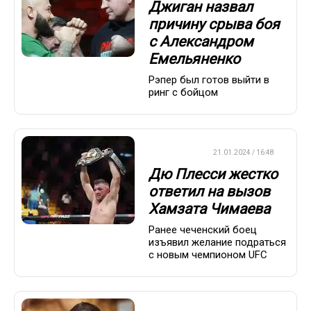
Джиган назвал
причину срыва боя
с Александром
Емельяненко
Рэпер был готов выйти в
ринг с бойцом
БОКС/ММА
21.01.2024 / 16:48
Дю Плесси жестко
ответил на вызов
Хамзата Чимаева
Ранее чеченский боец
изъявил желание подраться
с новым чемпионом UFC