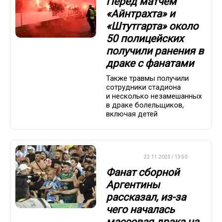
Перед матчем
«Айнтрахта» и
«Штутгарта» около
50 полицейских
получили ранения в
драке с фанатами
Также травмы получили
сотрудники стадиона
и несколько незамешанных
в драке болельщиков,
включая детей
ФУТБОЛ
22.11.2023 / 13:50
Фанат cборной
Аргентины
рассказал, из-за
чего началась
массовая драка на