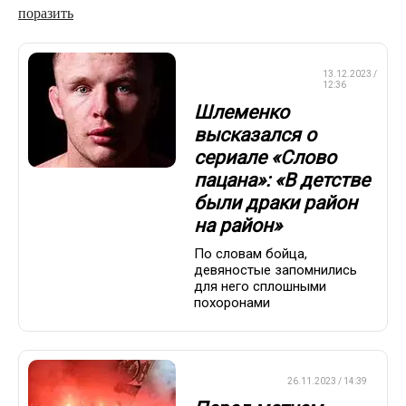
поразить
СМЕШАННЫЕ
13.12.2023 /
ЕДИНОБОРСТВА
12:36
Шлеменко
высказался о
сериале «Слово
пацана»: «В детстве
были драки район
на район»
По словам бойца,
девяностые запомнились
для него сплошными
похоронами
ЕВРОФУТБОЛ
26.11.2023 / 14:39