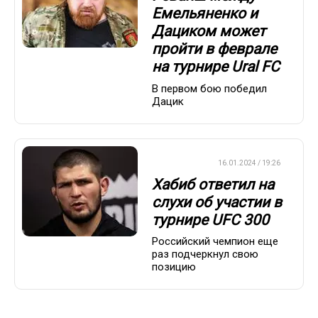
Емельяненко и
Дациком может
пройти в феврале
на турнире Ural FC
В первом бою победил
Дацик
БОКС/ММА
16.01.2024 / 19:26
Хабиб ответил на
слухи об участии в
турнире UFC 300
Российский чемпион еще
раз подчеркнул свою
позицию