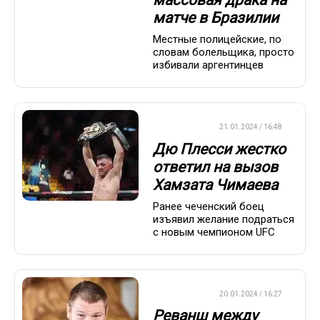
матче в Бразилии
Местные полицейские, по
словам болельщика, просто
избивали аргентинцев
БОКС/ММА
21.01.2024 / 16:48
Дю Плесси жестко
ответил на вызов
Хамзата Чимаева
Ранее чеченский боец
изъявил желание подраться
с новым чемпионом UFC
БОКС/ММА
20.01.2024 / 16:27
Реванш между