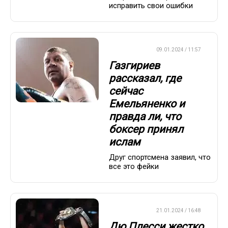
исправить свои ошибки
БОКС/ММА
09.01.2024 / 11:57
Газгириев
рассказал, где
сейчас
Емельяненко и
правда ли, что
боксер принял
ислам
Друг спортсмена заявил, что
все это фейки
БОКС/ММА
21.01.2024 / 16:48
Дю Плесси жестко