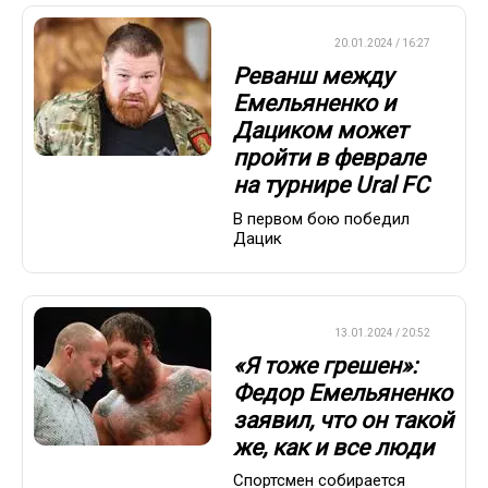
БОКС/ММА
20.01.2024 / 16:27
Реванш между
Емельяненко и
Дациком может
пройти в феврале
на турнире Ural FC
В первом бою победил
Дацик
БОКС/ММА
13.01.2024 / 20:52
«Я тоже грешен»:
Федор Емельяненко
заявил, что он такой
же, как и все люди
Спортсмен собирается