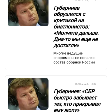
БИАТЛОН
27.05.2023 / 10:02
Губерниев
обрушился с
критикой на
биатлонистов:
«Молчите дальше.
Дна-то мы еще не
достигли»
Многие ведущие
спортсмены не попали в
состав сборной России
БИАТЛОН
16.05.2023 / 12:33
Губерниев: «СБР
быстро забывает
тех, кто прикрывал
ему жопу»