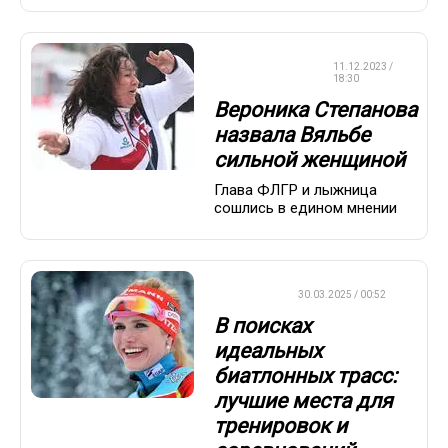
ЛЫЖНЫЕ
11.12.2023 /
ГОНКИ
18:30
Вероника Степанова
назвала Вяльбе
сильной женщиной
Глава ФЛГР и лыжница
сошлись в едином мнении
БИАТЛОН
30.03.2025 / 00:52
В поисках
идеальных
биатлонных трасс:
лучшие места для
тренировок и