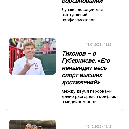
соревнований
Лучшие локации для
выступлений
профессионалов
БИАТЛОН
14.01.2024 / 16:52
Тихонов – о
Губерниеве: «Его
ненавидит весь
спорт высших
достижений»
Между двумя персонами
давно разгорелся конфликт
в медийном поле
БИАТЛОН
13.12.2023 / 15:42