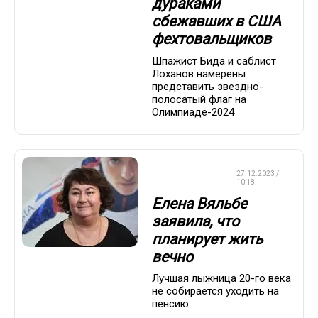
дураками
сбежавших в США
фехтовальщиков
Шпажист Бида и саблист
Лоханов намерены
представить звездно-
полосатый флаг на
Олимпиаде-2024
ЛЫЖНЫЕ
27.12.2023 /
ГОНКИ
10:18
Елена Вяльбе
заявила, что
планирует жить
вечно
Лучшая лыжница 20-го века
не собирается уходить на
пенсию