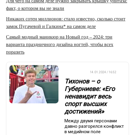
Для чего на самом деле нужно закрывать крышку унитаза:
факт, о котором вы не знали
Никаких сотен миллионов: стало известно, сколько стоит
замок Пугачевой и Галкина* на самом деле
Самый модный маникюр на Новый год – 2024: три
варианта праздничного дизайна ногтей, чтобы всех
поразить
БИАТЛОН
14.01.2024 / 16:52
Тихонов – о
Губерниеве: «Его
ненавидит весь
спорт высших
достижений»
Между двумя персонами
давно разгорелся конфликт
в медийном поле