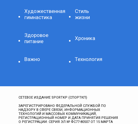
Художественная
Стиль
гимнастика
жизни
Здоровое
Хроника
питание
Важно
Технология
СЕТЕВОЕ ИЗДАНИЕ SPORTKP (СПОРТКП)
ЗАРЕГИСТРИРОВАНО ФЕДЕРАЛЬНОЙ СЛУЖБОЙ ПО
НАДЗОРУ В СФЕРЕ СВЯЗИ, ИНФОРМАЦИОННЫХ
ТЕХНОЛОГИЙ И МАССОВЫХ КОММУНИКАЦИЙ,
РЕГИСТРАЦИОННЫЙ НОМЕР И ДАТА ПРИНЯТИЯ РЕШЕНИЯ
О РЕГИСТРАЦИИ: СЕРИЯ ЭЛ № ФС77-80507 ОТ 15 МАРТА
2021 Г.
ДОМЕННОЕ ИМЯ САЙТА: SPORTKP.RU