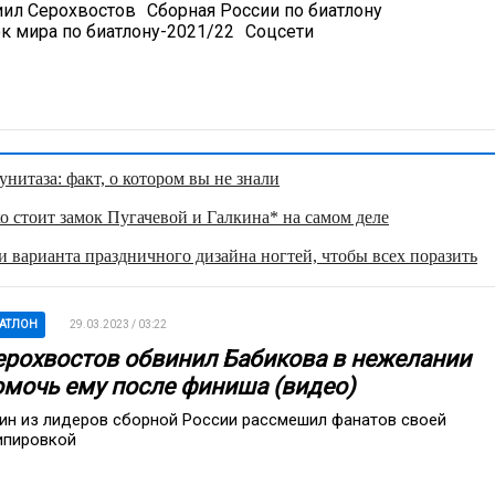
ил Серохвостов
Сборная России по биатлону
к мира по биатлону-2021/22
Соцсети
нитаза: факт, о котором вы не знали
о стоит замок Пугачевой и Галкина* на самом деле
 варианта праздничного дизайна ногтей, чтобы всех поразить
АТЛОН
29.03.2023 / 03:22
ерохвостов обвинил Бабикова в нежелании
омочь ему после финиша (видео)
ин из лидеров сборной России рассмешил фанатов своей
ипировкой