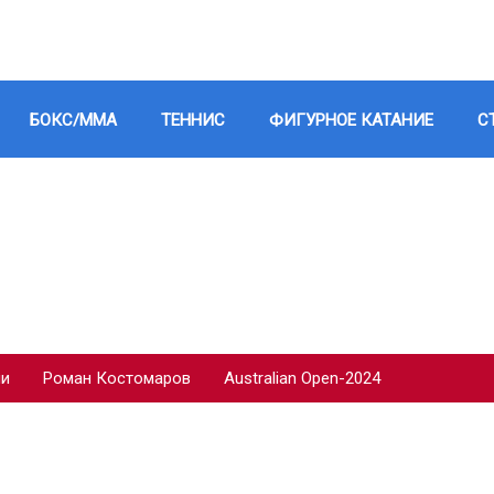
БОКС/ММА
ТЕННИС
ФИГУРНОЕ КАТАНИЕ
С
ии
Роман Костомаров
Australian Open-2024