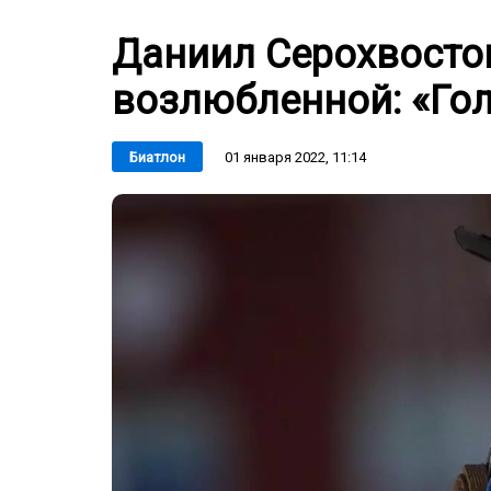
Даниил Серохвосто
возлюбленной: «Го
01 января 2022, 11:14
Биатлон