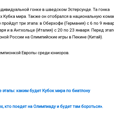
ндивидуальной гонке в шведском Эстерсунде. Та гонка
х Кубка мира. Также он отобрался в национальную кома
 пройдут три этапа: в Оберхофе (Германия) с 6 по 9 январ
аря и в Антхольце (Италия) с 20 по 23 января. Перед эта
рной России на Олимпийские игры в Пекине (Китай).
чемпионкой Европы среди юниоров.
е этапы: каким будет Кубок мира по биатлону
ех, кто поедет на Олимпиаду и будет там бороться».