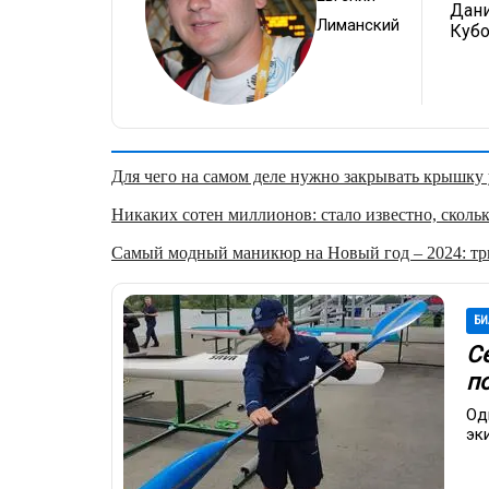
Дани
Лиманский
Кубо
Для чего на самом деле нужно закрывать крышку у
Никаких сотен миллионов: стало известно, скольк
Самый модный маникюр на Новый год – 2024: три
БИ
С
п
Од
эк