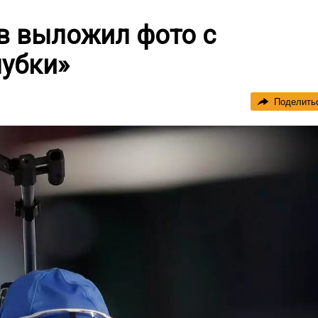
в выложил фото с
лубки»
Поделить