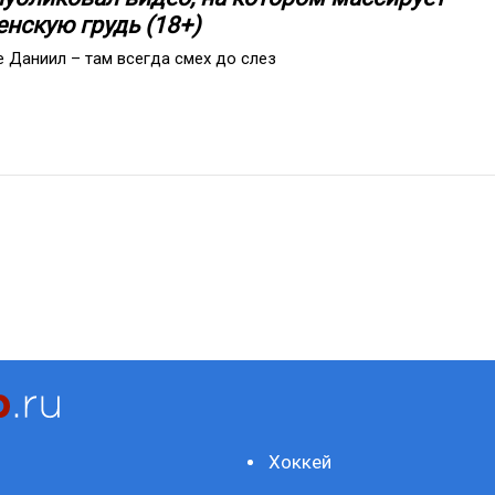
енскую грудь (18+)
е Даниил – там всегда смех до слез
Хоккей