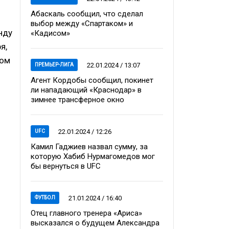
Абаскаль сообщил, что сделал
выбор между «Спартаком» и
нду
«Кадисом»
я,
пом
22.01.2024 / 13:07
ПРЕМЬЕР-ЛИГА
Агент Кордобы сообщил, покинет
ли нападающий «Краснодар» в
зимнее трансферное окно
22.01.2024 / 12:26
UFC
Камил Гаджиев назвал сумму, за
которую Хабиб Нурмагомедов мог
бы вернуться в UFC
21.01.2024 / 16:40
ФУТБОЛ
Отец главного тренера «Ариса»
высказался о будущем Александра