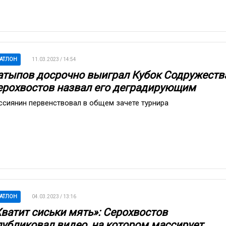
АТЛОН
11.03.2023 / 14:54
атыпов досрочно выиграл Кубок Содружеств
ерохвостов назвал его деградирующим
ссиянин первенствовал в общем зачете турнира
АТЛОН
04.03.2023 / 13:16
Хватит сиськи мять»: Cерохвостов
публиковал видео, на котором массирует