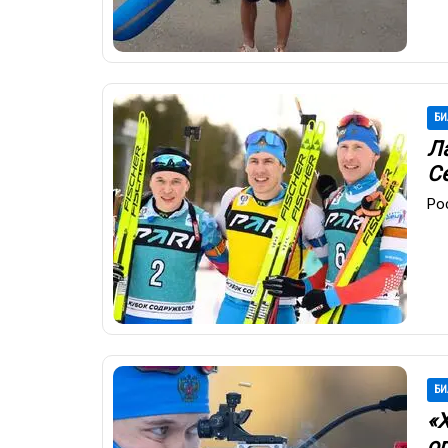
БИ
Л
С
Ро
БИ
«
о