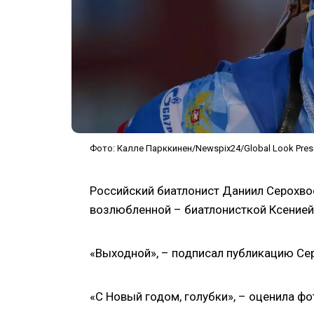
Фото: Калле Парккинен/Newspix24/Global Look Pres
Российский биатлонист Даниил Серохво
возлюбленной – биатлонисткой Ксенией
«Выходной», – подписал публикацию Се
«С Новый годом, голубки», – оценила фо