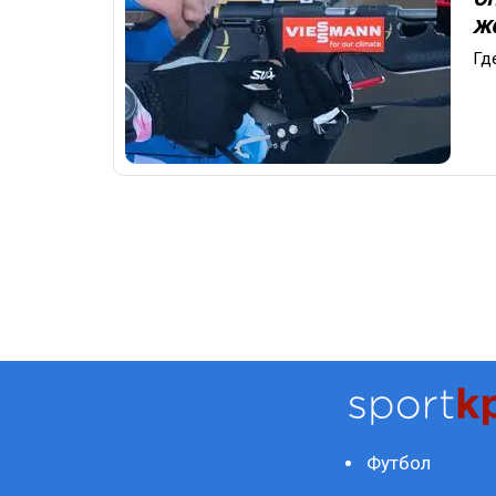
ж
Гд
Футбол